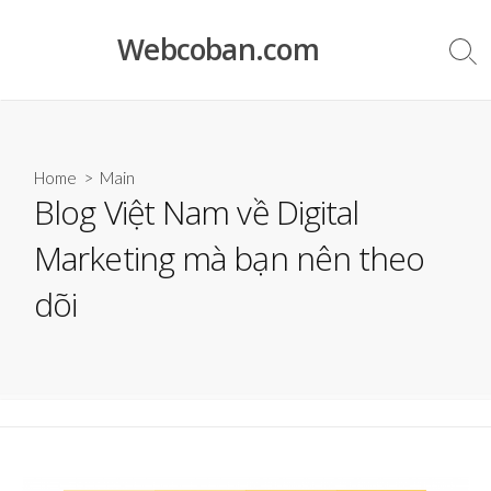
Skip
to
Webcoban.com
Sea
content
Tog
Home
>
Main
Blog Việt Nam về Digital
Marketing mà bạn nên theo
dõi