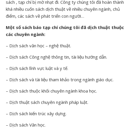
sách , tạp chí bị mờ nhạt đi. Công ty chúng tôi đã hoàn thành
khá nhiều cuốn sách dịch thuật về nhiều chuyên ngành, chủ
điểm, các sách về phát triển con người…
Một số sách báo tạp chí chúng tôi đã dịch thuật thuộc
các chuyên ngành:
– Dịch sách văn học – nghệ thuật.
– Dịch sách Công nghệ thông tin, tài liệu hướng dẫn.
– Dịch sách lĩnh vực luật và y tế.
– Dịch sách và tài liệu tham khảo trong ngành giáo dục.
– Dịch sách thuộc khối chuyên ngành khoa học.
– Dịch thuật sách chuyên ngành pháp luật.
– Dịch sách kiến trúc xây dựng.
– Dịch sách Văn học.