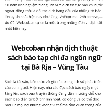
10 năm kinh nghiệm trong lĩnh vực dịch tin tức báo chí nước
ngoài, đồng thời là đối tác dịch hàng đầu của những tờ báo
lớn uy tín nhất hiện nay như Zing, VnExpress, 24h.com.vn,….
do đó, Webcoban tự tin là một trong những đơn vị dịch tốt
nhất hiện nay.
Webcoban nhận dịch thuật
sách báo tạp chí đa ngôn ngữ
tại Bà Rịa – Vũng Tàu
Sách là tài sản, kiến thức vô giá của trong lịch sử phát triển
của con người. Hiện nay, nhu cầu đọc sách báo ngày một
tăng lên, sách báo truyền thống đang dần nhường chỗ cho
sách báo điện tử bởi tính linh hoạt, cơ động và có thể đọc
mọi lúc mọi nơi nhưng không vì thế mà tầm quan trọng của