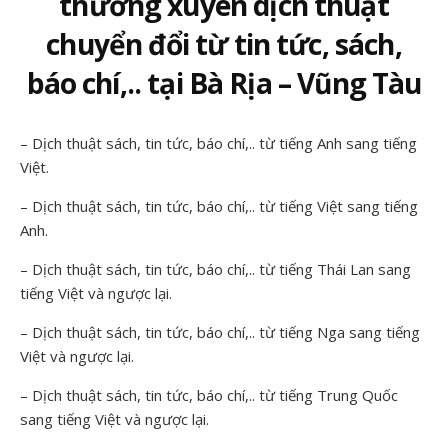
thường xuyên dịch thuật
chuyển đổi từ tin tức, sách,
báo chí,.. tại Bà Rịa – Vũng Tàu
– Dịch thuật sách, tin tức, báo chí,.. từ tiếng Anh sang tiếng
Việt.
– Dịch thuật sách, tin tức, báo chí,.. từ tiếng Việt sang tiếng
Anh.
– Dịch thuật sách, tin tức, báo chí,.. từ tiếng Thái Lan sang
tiếng Việt và ngược lại.
– Dịch thuật sách, tin tức, báo chí,.. từ tiếng Nga sang tiếng
Việt và ngược lại.
– Dịch thuật sách, tin tức, báo chí,.. từ tiếng Trung Quốc
sang tiếng Việt và ngược lại.