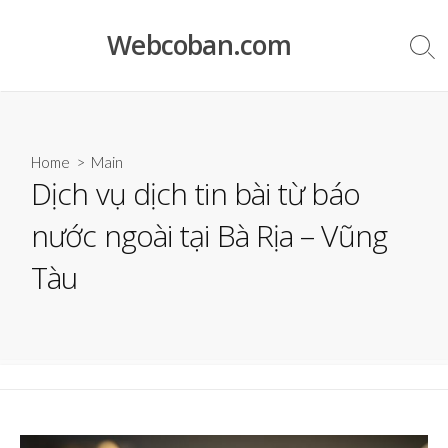
Skip
to
Webcoban.com
Sea
content
Tog
Home
>
Main
Dịch vụ dịch tin bài từ báo
nước ngoài tại Bà Rịa – Vũng
Tàu