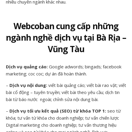
nhiều chuyên ngành khác nhau.
Webcoban cung cấp những
ngành nghề dịch vụ tại Bà Rịa –
Vũng Tàu
Dịch vụ quảng cáo
:
Google adwords; bingads; facebook
marketing; coc coc; dự án đã hoàn thành.
–
Dịch vụ nội dung
:
viết bài quảng cáo; viết bài rao vặt; viết
bài cổ động – tuyên truyền; viết bài theo yêu cầu; dịch tin
bài từ báo nước ngoài; chỉnh sửa nội dung bài.
–
Dịch vụ tối ưu kết quả (SEO) từ khóa TOP 1
:
seo từ
khóa; tư vấn từ khóa cho doanh nghiệp; tư vấn chiến lược
Digital marketing cho doanh nghiệp; tư vấn thương hiệu