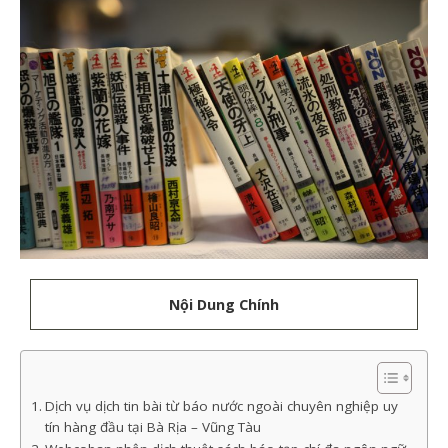
Nội Dung Chính
Dịch vụ dịch tin bài từ báo nước ngoài chuyên nghiệp uy
tín hàng đầu tại Bà Rịa – Vũng Tàu