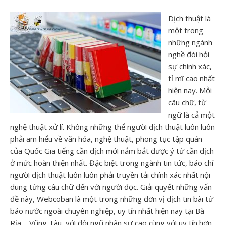
Dịch thuật là
một trong
những ngành
nghề đòi hỏi
sự chính xác,
tỉ mĩ cao nhất
hiện nay. Mỗi
câu chữ, từ
ngữ là cả một
nghệ thuật xử lí. Không những thể người dịch thuật luôn luôn
phải am hiểu về văn hóa, nghệ thuật, phong tục tập quán
của Quốc Gia tiếng cần dịch mới nắm bắt được ý từ cần dịch
ở mức hoàn thiện nhất. Đặc biệt trong ngành tin tức, báo chí
người dịch thuật luôn luôn phải truyền tải chính xác nhất nội
dung từng câu chữ đến với người đọc. Giải quyết những vấn
đề này, Webcoban là một trong những đơn vị dịch tin bài từ
báo nước ngoài chuyên nghiệp, uy tín nhất hiện nay tại Bà
Rịa – Vũng Tàu, với đội ngũ nhân sự cao cùng với uy tín hơn