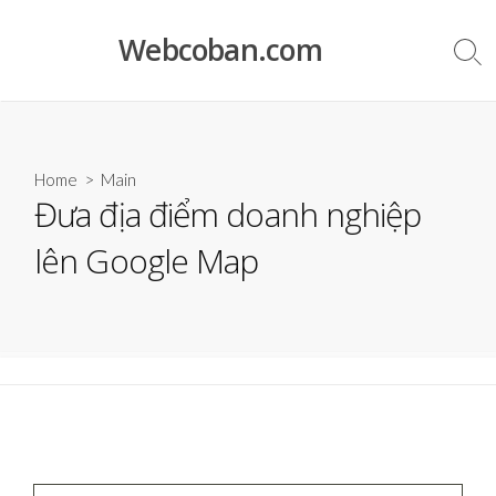
Skip
to
Webcoban.com
Sea
content
Tog
Home
>
Main
Đưa địa điểm doanh nghiệp
lên Google Map