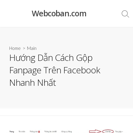
Skip
to
Webcoban.com
Sea
content
Tog
Home
>
Main
Hướng Dẫn Cách Gộp
Fanpage Trên Facebook
Nhanh Nhất