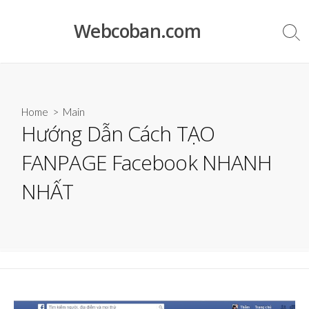
Skip
to
Webcoban.com
Sea
content
Tog
Home
>
Main
Hướng Dẫn Cách TẠO
FANPAGE Facebook NHANH
NHẤT