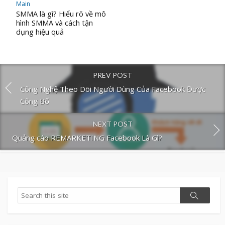
Main
SMMA là gì? Hiểu rõ về mô
hình SMMA và cách tận
dụng hiệu quả
PREV POST
Công Nghệ Theo Dõi Người Dùng Của Facebook Được
Công Bố
NEXT POST
Quảng cáo REMARKETING Facebook Là Gì?
Search
Search