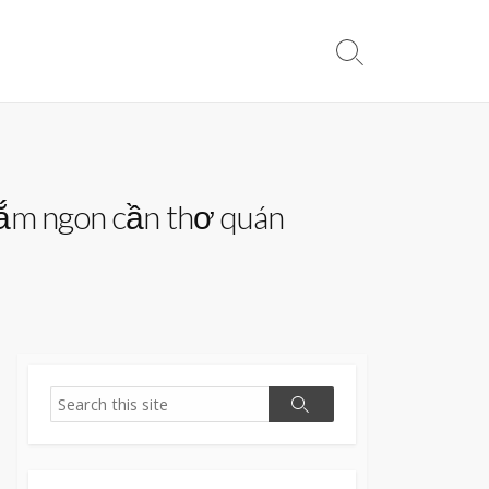
Search
Toggle
m ngon cần thơ quán
Search
Search