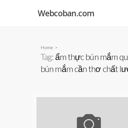
Skip
to
Webcoban.com
content
Home
>
Tag:
ẩm thực bún mắm qu
bún mắm cần thơ chất lượ