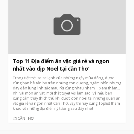
Top 11 Địa điểm ăn vặt giá rẻ và ngon
nhất vào dịp Noel tại cần Thơ
Trong tiết trời se se lạnh của những ngày mùa đông, được
cùng bạn bè tản bộ trên những con đường, ngắm nhìn những
dãy đèn lung linh sắc màu rồi cùng nhau nhăm
… xem thêm…
nhi vài món ăn vặt, mới thật tuyệt vời làm sao. Và nếu bạn
cũng cảm thấy thích thú khi được đón noel tại những quán ăn
vặt giá rẻ và ngon nhất Cần Thơ, vậy thì hãy cùng Toplist tham
khảo về những địa điểm lý tưởng sau đây nhé!
CATEGORIES
CẦN THƠ