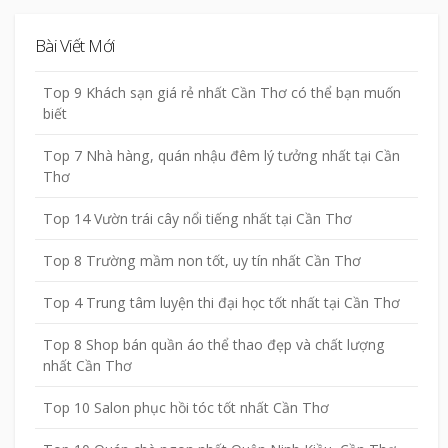
Bài Viết Mới
Top 9 Khách sạn giá rẻ nhất Cần Thơ có thể bạn muốn
biết
Top 7 Nhà hàng, quán nhậu đêm lý tưởng nhất tại Cần
Thơ
Top 14 Vườn trái cây nổi tiếng nhất tại Cần Thơ
Top 8 Trường mầm non tốt, uy tín nhất Cần Thơ
Top 4 Trung tâm luyện thi đại học tốt nhất tại Cần Thơ
Top 8 Shop bán quần áo thể thao đẹp và chất lượng
nhất Cần Thơ
Top 10 Salon phục hồi tóc tốt nhất Cần Thơ