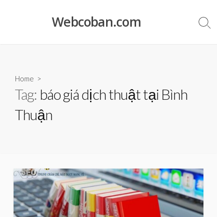
Skip
to
Webcoban.com
Sea
content
Tog
Home
>
Tag:
báo giá dịch thuật tại Bình
Thuận