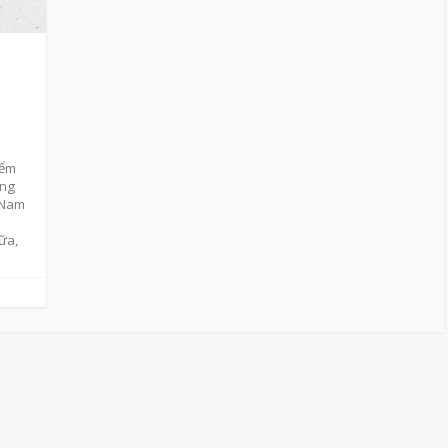
iểm
ông
t Nam
nữa,