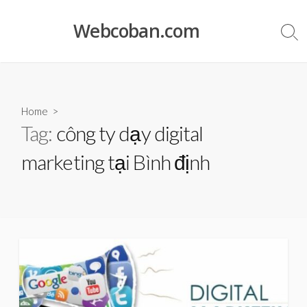
Skip
to
Webcoban.com
Sea
content
Tog
Home
>
Tag:
công ty dạy digital
marketing tại Bình định