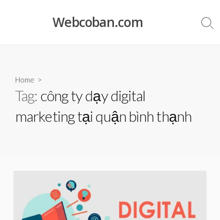
Skip
to
Webcoban.com
Sea
content
Tog
Home
>
Tag:
công ty dạy digital
marketing tại quận bình thạnh