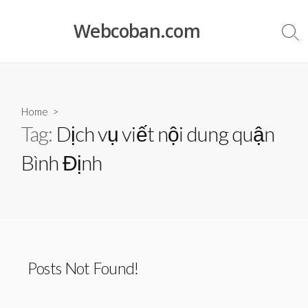
Skip
to
Webcoban.com
Sea
content
Tog
Home
>
Tag:
Dịch vụ viết nội dung quận
Bình Định
Posts Not Found!