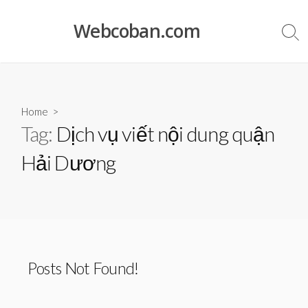
Skip
to
Webcoban.com
Sea
content
Tog
Home
>
Tag:
Dịch vụ viết nội dung quận
Hải Dương
Posts Not Found!