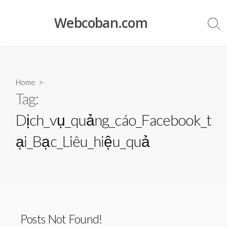
Skip
to
Webcoban.com
Sea
content
Tog
Home
>
Tag:
Dịch_vụ_quảng_cáo_Facebook_t
ại_Bạc_Liêu_hiệu_quả
Posts Not Found!