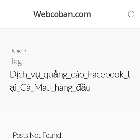
Skip
to
Webcoban.com
Sea
content
Tog
Home
>
Tag:
Dịch_vụ_quảng_cáo_Facebook_t
ại_Cà_Mau_hàng_đầu
Posts Not Found!