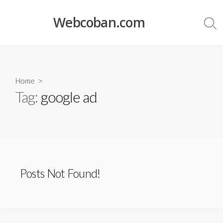
Skip
to
Webcoban.com
Sea
content
Tog
Home
>
Tag:
google ad
Posts Not Found!