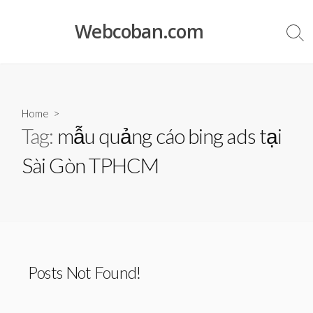
Skip
to
Webcoban.com
Sea
content
Tog
Home
>
Tag:
mẫu quảng cáo bing ads tại
Sài Gòn TPHCM
Posts Not Found!