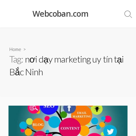
Skip
to
Webcoban.com
Sea
content
Tog
Home
>
Tag:
nơi dạy marketing uy tín tại
Bắc Ninh