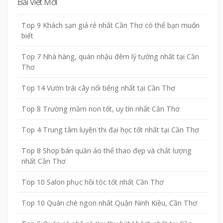
Bài Viết Mới
Top 9 Khách sạn giá rẻ nhất Cần Thơ có thể bạn muốn
biết
Top 7 Nhà hàng, quán nhậu đêm lý tưởng nhất tại Cần
Thơ
Top 14 Vườn trái cây nổi tiếng nhất tại Cần Thơ
Top 8 Trường mầm non tốt, uy tín nhất Cần Thơ
Top 4 Trung tâm luyện thi đại học tốt nhất tại Cần Thơ
Top 8 Shop bán quần áo thể thao đẹp và chất lượng
nhất Cần Thơ
Top 10 Salon phục hồi tóc tốt nhất Cần Thơ
Top 10 Quán chè ngon nhất Quận Ninh Kiều, Cần Thơ