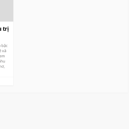
 trị
u bậc
ề xã
xem
nhu
hơ,