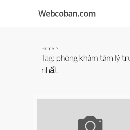
Skip
to
Webcoban.com
content
Home
>
Tag:
phòng khám tâm lý tru
nhất