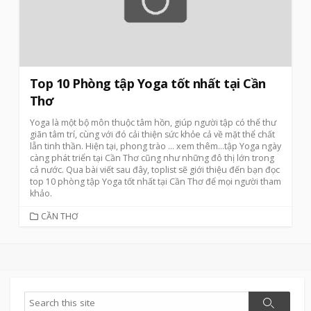
Top 10 Phòng tập Yoga tốt nhất tại Cần
Thơ
Yoga là một bộ môn thuộc tâm hồn, giúp người tập có thể thư
giãn tâm trí, cùng với đó cải thiện sức khỏe cả về mặt thể chất
lẫn tinh thần. Hiện tại, phong trào
… xem thêm…
tập Yoga ngày
càng phát triển tại Cần Thơ cũng như những đô thị lớn trong
cả nước. Qua bài viết sau đây, toplist sẽ giới thiệu đến bạn đọc
top 10 phòng tập Yoga tốt nhất tại Cần Thơ để mọi người tham
khảo.
CATEGORIES
CẦN THƠ
Search
Search