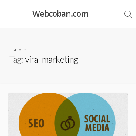
Skip
to
Webcoban.com
Sea
content
Tog
Home
>
Tag:
viral marketing