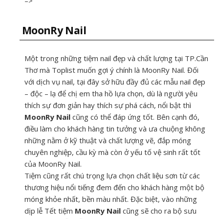
–>
MoonRy Nail
Một trong những tiệm nail đẹp và chất lượng tại TP.Cần
Thơ mà Toplist muốn gợi ý chính là MoonRy Nail. Đối
với dịch vụ nail, tại đây sở hữu đầy đủ các mẫu nail đẹp
– độc – lạ để chị em tha hồ lựa chọn, dù là người yêu
thích sự đơn giản hay thích sự phá cách, nổi bật thì
MoonRy Nail
cũng có thể đáp ứng tốt. Bên cạnh đó,
điều làm cho khách hàng tin tưởng và ưa chuộng không
những nằm ở kỹ thuật và chất lượng vẽ, đắp móng
chuyên nghiệp, cầu kỳ mà còn ở yếu tố vệ sinh rất tốt
của MoonRy Nail.
Tiệm cũng rất chú trọng lựa chọn chất liệu sơn từ các
thương hiệu nổi tiếng đem đến cho khách hàng một bộ
móng khỏe nhất, bền màu nhất. Đặc biệt, vào những
dịp lễ Tết tiệm
MoonRy Nail
cũng sẽ cho ra bộ sưu