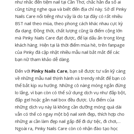
như nhắc đến tiệm nail tại Cần Thơ, chắc hẳn đa số ai
cũng từng nghe qua và biết đến địa chỉ này. Sở dĩ Pinky
Nails Care nổi tiếng như vậy là do tại đây có rất nhiều
BST nail theo mùa, theo phong cách khác nhau cực kỳ
đa dạng. Đồng thời, chất lượng cũng là điểm cộng lớn
mà Pinky Nails Care đạt được, để lại dấu ấn trong lòng
khách hàng. Hiện tại là thời điểm mùa hè, trên fanpage
của Pinky đã cập nhật nhiều mẫu nail bắt mắt để các
bạn nữ tham khảo dễ dàng.
Đến với
Pinky Nails Care
, bạn sẽ được tư vấn kỹ càng
về những mẫu nail thịnh hành và trendy nhất để bạn có
thể bắt kịp xu hướng. Những cô nàng móng ngắn đừng
lo lắng, vì bạn còn có thể sử dụng dịch vụ như đắp bột,
đắp gel hoặc gắn nail box đều được. Ưu điểm của
những dịch vụ này là không cần dưỡng móng quá dài
vẫn có thể có ngay một bộ nail xinh đẹp, thích hợp cho
những ai cần làm đẹp nail gấp để đi dự tiệc, đi chơi,…
Ngoài ra, Pinky Nails Care còn có nhận đào tạo học