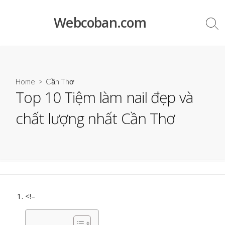
Skip
to
Webcoban.com
Sea
content
Tog
Home
>
Cần Thơ
Top 10 Tiệm làm nail đẹp và
chất lượng nhất Cần Thơ
<!–