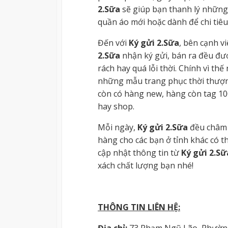
2.Sữa
sẽ giúp bạn thanh lý những
quần áo mới hoặc dành để chi tiêu
Đến với
Ký gửi 2.Sữa
, bên cạnh v
2.Sữa
nhận ký gửi, bán ra đều đư
rách hay quá lỗi thời. Chính vì thế
những mẫu trang phục thời thượng 
còn có hàng new, hàng còn tag 100
hay shop.
Mỗi ngày,
Ký gửi 2.Sữa
đều châm 
hàng cho các bạn ở tỉnh khác có 
cập nhật thông tin từ
Ký gửi 2.Sữ
xách chất lượng bạn nhé!
THÔNG TIN LIÊN HỆ:
Địa chỉ:
73 Phạm Ngũ Lão, Phường