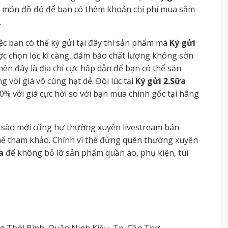
 món đồ đó để bạn có thêm khoản chi phí mua sắm
.
iệc bạn có thể ký gửi tại đây thì sản phẩm mà
Ký gửi
ợc chọn lọc kĩ càng, đảm bảo chất lượng không sờn
 nên đây là địa chỉ cực hấp dẫn để bạn có thể săn
với giá vô cùng hạt dẻ. Đôi lúc tại
Ký gửi 2.Sữa
% với giá cực hời so với bạn mua chính gốc tại hãng
sào mới cũng hư thường xuyên livestream bán
thể tham khảo. Chính vì thế đừng quên thường xuyên
a
để không bỏ lỡ sản phẩm quần áo, phụ kiện, túi
 Thới Bình, Quận Ninh Kiều, Tp. Cần Thơ