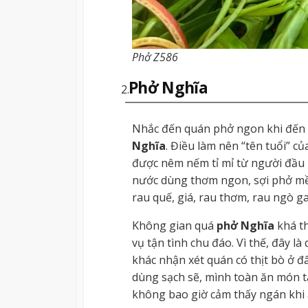
Phở Z586
Phở Nghĩa
Nhắc đến quán phở ngon khi đến 
Nghĩa
. Điều làm nên “tên tuổi” c
được nêm nếm tỉ mỉ từ người đầu 
nước dùng thơm ngon, sợi phở mề
rau quế, giá, rau thơm, rau ngò ga
Không gian quá
phở Nghĩa
khá th
vụ tận tình chu đáo. Vì thế, đây 
khác nhận xét quán có thịt bò ở đ
dùng sạch sẽ, mình toàn ăn món tá
không bao giờ cảm thấy ngán khi 