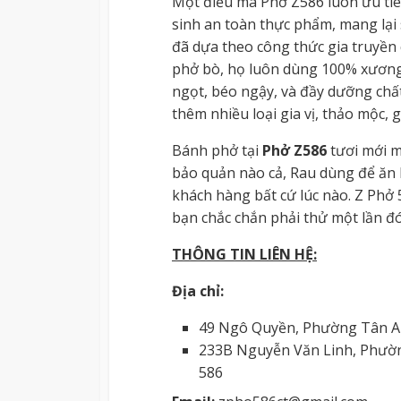
Một điều mà Phở Z586 luôn ưu tiê
sinh an toàn thực phẩm, mang lại
đã dựa
theo công thức gia truyền
phở bò, họ luôn dùng 100% xương 
ngọt, béo ngậy, và đầy dưỡng chấ
thêm nhiều loại gia vị, thảo mộc,
Bánh phở tại
Phở Z586
tươi mới m
bảo quản nào cả, Rau dùng để ăn k
khách hàng bất cứ lúc nào. Z Phở
bạn chắc chắn phải thử một lần đó
THÔNG TIN LIÊN HỆ:
Địa chỉ:
49 Ngô Quyền, Phường Tân An
233B Nguyễn Văn Linh, Phườn
586