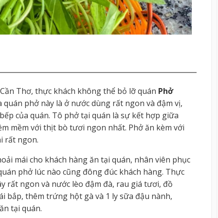
Cần Thơ, thực khách không thể bỏ lỡ quán
Phở
ủa quán phở này là ở nước dùng rất ngon và đậm vị,
bếp của quán. Tô phở tại quán là sự kết hợp giữa
m mềm với thịt bò tươi ngon nhất. Phở ăn kèm với
i rất ngon.
oải mái cho khách hàng ăn tại quán, nhân viên phục
là quán phở lúc nào cũng đông đúc khách hàng. Thực
ây rất ngon và nước lèo đậm đà, rau giá tươi, đồ
i bắp, thêm trứng hột gà và 1 ly sữa đậu nành,
ăn tại quán.