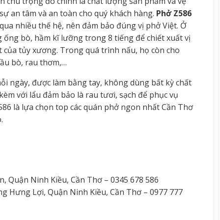
n chú trọng đó chính là chất lượng sản phẩm và vệ
 sự an tâm và an toàn cho quý khách hàng.
Phở Z586
 qua nhiều thế hệ, nên đảm bảo đúng vị phở Việt. Ở
ống bò, hầm kĩ lưỡng trong 8 tiếng để chiết xuất vị
t của tủy xương. Trong quá trình nấu, họ còn cho
 gầu bò, rau thơm,…
ỗi ngày, được làm bằng tay, không dùng bất kỳ chất
èm với lẩu đảm bảo là rau tươi, sạch để phục vụ
 586 là lựa chọn top các quán phở ngon nhất Cần Thơ
.
, Quận Ninh Kiều, Cần Thơ – 0345 678 586
g Hưng Lợi, Quận Ninh Kiều, Cần Thơ – 0977 777