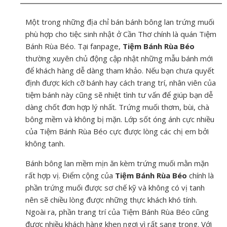
Một trong những địa chỉ bán bánh bông lan trứng muối
phù hợp cho tiệc sinh nhật ở Cần Thơ chính là quán Tiệm
Bánh Rùa Béo. Tại fanpage,
Tiệm Bánh Rùa Béo
thường xuyên chủ động cập nhật những mẫu bánh mới
để khách hàng dễ dàng tham khảo. Nếu bạn chưa quyết
định được kích cỡ bánh hay cách trang trí, nhân viên của
tiệm bánh này cũng sẽ nhiệt tình tư vấn để giúp bạn dễ
dàng chốt đơn hợp lý nhất. Trứng muối thơm, bùi, chà
bông mềm và không bị mặn. Lớp sốt óng ánh cực nhiều
của Tiệm Bánh Rùa Béo cực được lòng các chị em bởi
không tanh.
Bánh bông lan mềm mịn ăn kèm trứng muối mằn mặn
rất hợp vị. Điểm cộng của
Tiệm Bánh Rùa Béo
chính là
phần trứng muối được sơ chế kỹ và không có vị tanh
nên sẽ chiều lòng được những thực khách khó tính.
Ngoài ra, phần trang trí của Tiệm Bánh Rùa Béo cũng
được nhiều khách hàng khen ngợi vì rất sang trọng. Với