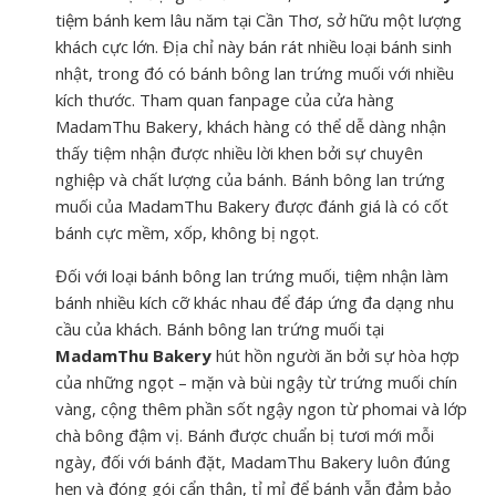
tiệm bánh kem lâu năm tại Cần Thơ, sở hữu một lượng
khách cực lớn. Địa chỉ này bán rát nhiều loại bánh sinh
nhật, trong đó có bánh bông lan trứng muối với nhiều
kích thước. Tham quan fanpage của cửa hàng
MadamThu Bakery, khách hàng có thể dễ dàng nhận
thấy tiệm nhận được nhiều lời khen bởi sự chuyên
nghiệp và chất lượng của bánh. Bánh bông lan trứng
muối của MadamThu Bakery được đánh giá là có cốt
bánh cực mềm, xốp, không bị ngọt.
Đối với loại bánh bông lan trứng muối, tiệm nhận làm
bánh nhiều kích cỡ khác nhau để đáp ứng đa dạng nhu
cầu của khách. Bánh bông lan trứng muối tại
MadamThu Bakery
hút hồn người ăn bởi sự hòa hợp
của những ngọt – mặn và bùi ngậy từ trứng muối chín
vàng, cộng thêm phần sốt ngậy ngon từ phomai và lớp
chà bông đậm vị. Bánh được chuẩn bị tươi mới mỗi
ngày, đối với bánh đặt, MadamThu Bakery luôn đúng
hẹn và đóng gói cẩn thận, tỉ mỉ để bánh vẫn đảm bảo