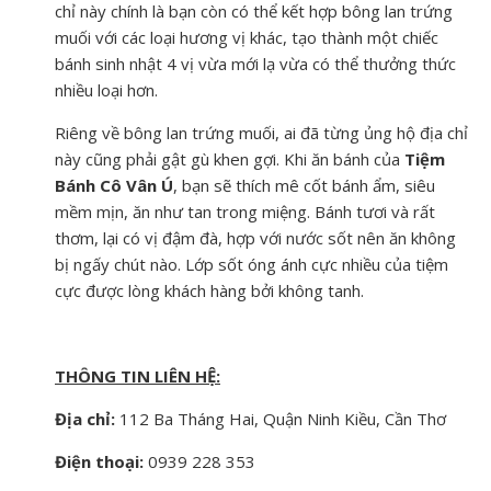
chỉ này chính là bạn còn có thể kết hợp bông lan trứng
muối với các loại hương vị khác, tạo thành một chiếc
bánh sinh nhật 4 vị vừa mới lạ vừa có thể thưởng thức
nhiều loại hơn.
Riêng về bông lan trứng muối, ai đã từng ủng hộ địa chỉ
này cũng phải gật gù khen gợi. Khi ăn bánh của
Tiệm
Bánh Cô Vân Ú
, bạn sẽ thích mê cốt bánh ẩm, siêu
mềm mịn, ăn như tan trong miệng. Bánh tươi và rất
thơm, lại có vị đậm đà, hợp với nước sốt nên ăn không
bị ngấy chút nào. Lớp sốt óng ánh cực nhiều của tiệm
cực được lòng khách hàng bởi không tanh.
THÔNG TIN LIÊN HỆ:
Địa chỉ:
112 Ba Tháng Hai, Quận Ninh Kiều, Cần Thơ
Điện thoại:
0939 228 353