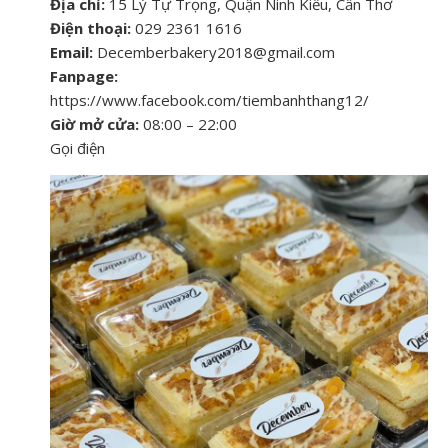
Địa chỉ:
15 Lý Tự Trọng, Quận Ninh Kiều, Cần Thơ
Điện thoại:
029 2361 1616
Email:
Decemberbakery2018@gmail.com
Fanpage:
https://www.facebook.com/tiembanhthang12/
Giờ mở cửa:
08:00 – 22:00
Gọi điện