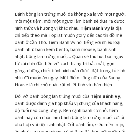
Bánh bông lan trứng muối đã không xa lạ với mọi người,
mỗi một tiệm, mỗi một người làm bánh sẽ đưa ra được
hình thức và hương vị khác nhau.
Tiệm Bánh Vy
là địa
chỉ tiếp theo mà Toplist muốn gợi ý đến các tín đồ mê
bánh ở Cần Thơ. Tiệm Bánh Vy nổi tiếng với nhiều loại
bánh như: bánh kem bento, bánh mouse, bánh sinh
nhật, bông lan trứng muối,… Quán sẽ thu hút bạn ngay
từ cái nhìn đầu tiên với cách trang trí bắt mắt, gọn
gàng, những chiếc bánh xinh xắn được đặt trong tủ kính
nhìn đã muốn ăn ngay. Một điểm cộng nữa của Sunny
House là chị chủ quán rất nhiệt tình và thân thiện.
Đối với bánh bông lan trứng muối của
Tiệm Bánh Vy
,
bánh được đánh giá hợp khẩu vị chung của khách hàng,
độ tuổi nào cũng ưng ý. Bên cạnh bánh cỡ nhỏ, tiệm
bánh này còn nhận làm bánh bông lan trứng muối cỡ lớn
phù hợp với tiệc sinh nhật. Cốt bánh ẩm, siêu mềm mịn,
ăn như tan trong miệng, có vị đậm đà, hợp với nước sốt