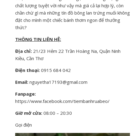
chất lượng tuyệt vời như vậy mà giá cả lại hợp lý, còn
chần chừ gì mà những tín đồ bông lan trứng muối không
đặt cho mình một chiếc bánh thơm ngon để thưởng
thức?
THÔNG TIN LIÊN HỆ:
Địa chỉ:
21/23 Hẻm 22 Trần Hoàng Na, Quận Ninh
Kiều, Cần Thơ
Điện thoại:
0915 684 042
Email:
nguyetha17193@gmail.com
Fanpage:
https://www.facebook.com/tiembanhruabeo/
Giờ mở cửa:
08:00 – 20:30
Gọi điện