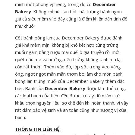
mình một phong vị riêng, trong đó có
December
Bakery
. Không chỉ hút fan bởi chất lượng bánh ngon,
giá cả siêu mềm ví ở đây cũng là điểm khiến dân tình đổ
như chuối.
Cốt bánh bông lan của December Bakery được đánh
giá khá mềm mịn, không bị khô kết hợp cùng trứng
muối ngâm bằng rượu mai quế lộ gia truyền rồi mới
quét dầu mè và nướng, nên trứng không tanh mà lại
còn rất thơm. Thêm vào đó, lớp sốt trong veo vàng
óng, ngọt ngọt mằn mặn thơm bơ làm cho món bánh
bông lan trứng muối của December Bakery thêm đặc
biệt. Bánh của
December Bakery
được làm thủ công,
các loại bánh của tiệm đều được tự tay tiệm làm, từ
khâu chọn nguyên liệu, sơ chế đến khi hoàn thành, vì vậy
rất đảm bảo vệ sinh và an toàn cũng như hương vị của
bánh.
THÔNG TIN LIÊN HỆ: