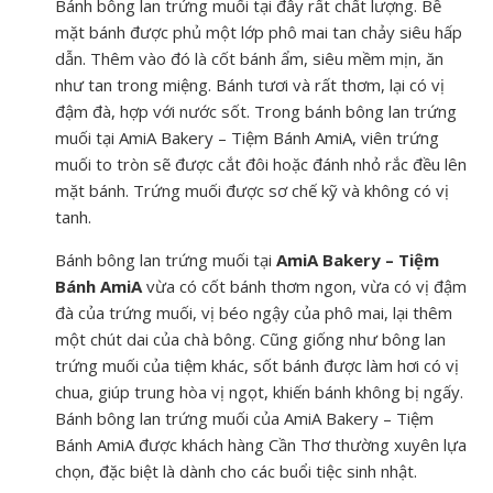
Bánh bông lan trứng muối tại đây rất chất lượng. Bề
mặt bánh được phủ một lớp phô mai tan chảy siêu hấp
dẫn. Thêm vào đó là cốt bánh ẩm, siêu mềm mịn, ăn
như tan trong miệng. Bánh tươi và rất thơm, lại có vị
đậm đà, hợp với nước sốt. Trong bánh bông lan trứng
muối tại AmiA Bakery – Tiệm Bánh AmiA, viên trứng
muối to tròn sẽ được cắt đôi hoặc đánh nhỏ rắc đều lên
mặt bánh. Trứng muối được sơ chế kỹ và không có vị
tanh.
Bánh bông lan trứng muối tại
AmiA Bakery – Tiệm
Bánh Ami
A
vừa có cốt bánh thơm ngon, vừa có vị đậm
đà của trứng muối, vị béo ngậy của phô mai, lại thêm
một chút dai của chà bông. Cũng giống như bông lan
trứng muối của tiệm khác, sốt bánh được làm hơi có vị
chua, giúp trung hòa vị ngọt, khiến bánh không bị ngấy.
Bánh bông lan trứng muối của AmiA Bakery – Tiệm
Bánh AmiA được khách hàng Cần Thơ thường xuyên lựa
chọn, đặc biệt là dành cho các buổi tiệc sinh nhật.