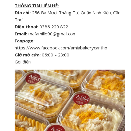
THÔNG TIN LIÊN HỆ:
Địa chỉ:
256 Ba Mươi Tháng Tư, Quận Ninh Kiều, Cần
Thơ
Điện thoại:
0386 229 822
Email:
mafamille90@gmail.com
Fanpage:
https://www.facebook.com/amiabakerycantho
Giờ mở cửa:
06:00 – 23:00
Gọi điện