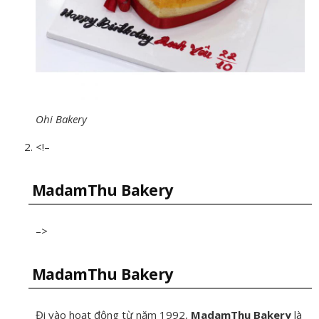
Ohi Bakery
<!–
MadamThu Bakery
–>
MadamThu Bakery
Đi vào hoạt động từ năm 1992,
MadamThu Bakery
là