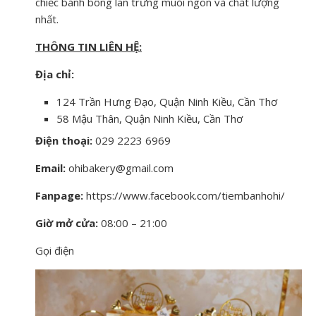
chiếc bánh bông lan trứng muối ngon và chất lượng
nhất.
THÔNG TIN LIÊN HỆ:
Địa chỉ:
124 Trần Hưng Đạo, Quận Ninh Kiều, Cần Thơ
58 Mậu Thân, Quận Ninh Kiều, Cần Thơ
Điện thoại:
029 2223 6969
Email:
ohibakery@gmail.com
Fanpage:
https://www.facebook.com/tiembanhohi/
Giờ mở cửa:
08:00 – 21:00
Gọi điện