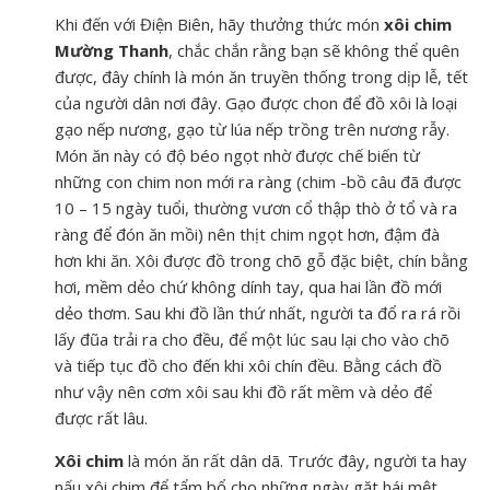
Khi đến với Điện Biên, hãy thưởng thức món
xôi chim
Mường Thanh
, chắc chắn rằng bạn sẽ không thể quên
được, đây chính là món ăn truyền thống trong dịp lễ, tết
của người dân nơi đây. Gạo được chon để đồ xôi là loại
gạo nếp nương, gạo từ lúa nếp trồng trên nương rẫy.
Món ăn này có độ béo ngọt nhờ được chế biến từ
những con chim non mới ra ràng (chim -bồ câu đã được
10 – 15 ngày tuổi, thường vươn cổ thập thò ở tổ và ra
ràng để đón ăn mồi) nên thịt chim ngọt hơn, đậm đà
hơn khi ăn. Xôi được đồ trong chõ gỗ đặc biệt, chín bằng
hơi, mềm dẻo chứ không dính tay, qua hai lần đồ mới
dẻo thơm. Sau khi đồ lần thứ nhất, người ta đổ ra rá rồi
lấy đũa trải ra cho đều, để một lúc sau lại cho vào chõ
và tiếp tục đồ cho đến khi xôi chín đều. Bằng cách đồ
như vậy nên cơm xôi sau khi đồ rất mềm và dẻo để
được rất lâu.
Xôi chim
là món ăn rất dân dã. Trước đây, người ta hay
nấu xôi chim để tẩm bổ cho những ngày gặt hái mệt