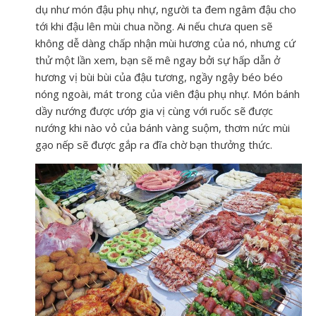
dụ như món đậu phụ nhự, người ta đem ngâm đậu cho
tới khi đậu lên mùi chua nồng. Ai nếu chưa quen sẽ
không dễ dàng chấp nhận mùi hương của nó, nhưng cứ
thử một lần xem, bạn sẽ mê ngay bởi sự hấp dẫn ở
hương vị bùi bùi của đậu tương, ngầy ngậy béo béo
nóng ngoài, mát trong của viên đậu phụ nhự. Món bánh
dầy nướng được ướp gia vị cùng với ruốc sẽ được
nướng khi nào vỏ của bánh vàng suộm, thơm nức mùi
gạo nếp sẽ được gắp ra đĩa chờ bạn thưởng thức.