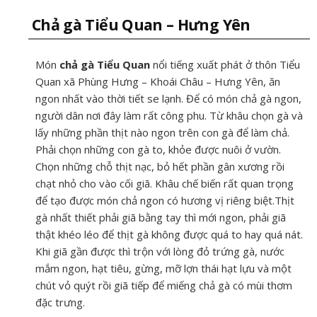
Chả gà Tiểu Quan – Hưng Yên
Món
chả gà Tiểu Quan
nổi tiếng xuất phát ở thôn Tiểu
Quan xã Phùng Hưng – Khoái Châu – Hưng Yên, ăn
ngon nhất vào thời tiết se lạnh. Để có món chả gà ngon,
người dân nơi đây làm rất công phu. Từ khâu chọn gà và
lấy những phần thịt nào ngon trên con gà để làm chả.
Phải chọn những con gà to, khỏe được nuôi ở vườn.
Chọn những chỗ thịt nạc, bỏ hết phần gân xương rồi
chạt nhỏ cho vào cối giã. Khâu chế biến rất quan trọng
để tạo được món chả ngon có hương vị riêng biệt.Thịt
gà nhất thiết phải giã bằng tay thì mới ngon, phải giã
thật khéo léo để thịt gà không được quá to hay quá nát.
Khi giã gần được thì trộn với lòng đỏ trứng gà, nước
mắm ngon, hạt tiêu, gừng, mỡ lợn thái hạt lựu và một
chút vỏ quýt rồi giã tiếp để miếng chả gà có mùi thơm
đặc trưng.