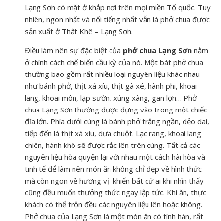
Lạng Sơn có mặt ở khắp nơi trên mọi miền Tổ quốc. Tuy
nhiên, ngon nhất và nổi tiếng nhất vẫn là phở chua được
sản xuất ở Thất Khê – Lạng Sơn.
Điều làm nên sự đặc biệt của
phở chua Lạng Sơn
nằm
ở chính cách chế biến cầu kỳ của nó. Một bát phở chua
thường bao gồm rất nhiều loại nguyên liệu khác nhau
như bánh phở, thịt xá xíu, thịt gà xé, hành phi, khoai
lang, khoai môn, lạp sườn, xúng xàng, gan lợn… Phở
chua Lạng Sơn thường được đựng vào trong một chiếc
đĩa lớn. Phía dưới cùng là bánh phở trắng ngần, dẻo dai,
tiếp đến là thịt xá xíu, dưa chuột. Lạc rang, khoai lang
chiên, hành khô sẽ được rắc lên trên cùng. Tất cả các
nguyên liệu hòa quyện lại với nhau một cách hài hòa và
tinh tế để làm nên món ăn không chỉ đẹp về hình thức
mà còn ngon về hương vị, khiến bất cứ ai khi nhìn thấy
cũng đều muốn thưởng thức ngay lập tức. Khi ăn, thực
khách có thể trộn đều các nguyên liệu lên hoặc không.
Phở chua của Lạng Sơn là một món ăn có tính hàn, rất