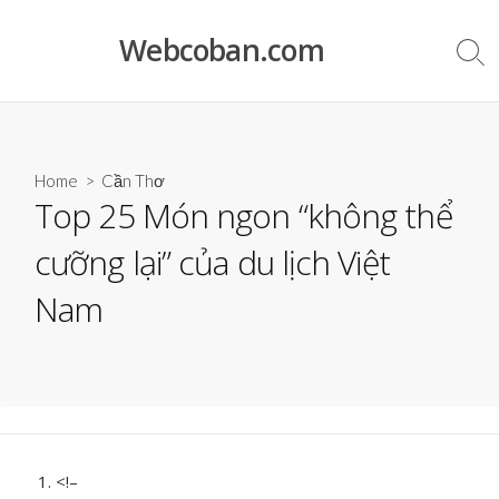
Skip
to
Webcoban.com
Sea
content
Tog
Home
>
Cần Thơ
Top 25 Món ngon “không thể
cưỡng lại” của du lịch Việt
Nam
<!–