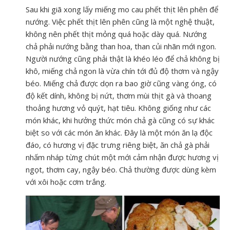
Sau khi giã xong lấy miếng mo cau phết thịt lên phên để
nướng. Việc phết thịt lên phên cũng là một nghệ thuật,
không nên phết thịt mỏng quá hoặc dày quá. Nướng
chả phải nướng bằng than hoa, than củi nhãn mới ngon.
Người nướng cũng phải thật là khéo léo để chả không bị
khô, miếng chả ngon là vừa chín tới đủ độ thơm và ngậy
béo. Miếng chả được dọn ra bao giờ cũng vàng óng, có
độ kết dính, không bị nứt, thơm mùi thịt gà và thoang
thoảng hương vỏ quýt, hạt tiêu. Không giống như các
món khác, khi hưởng thức món chả gà cũng có sự khác
biệt so với các món ăn khác. Đây là một món ăn lạ độc
đáo, có hương vị đặc trưng riêng biệt, ăn chả gà phải
nhấm nháp từng chút một mới cảm nhận được hương vị
ngọt, thơm cay, ngậy béo. Chả thường được dùng kèm
với xôi hoặc cơm trắng.