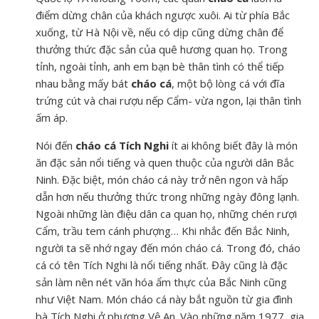
điểm dừng chân của khách ngược xuôi. Ai từ phía Bắc
xuống, từ Hà Nội về, nếu có dịp cũng dừng chân để
thưởng thức đặc sản của quê hương quan họ. Trong
tỉnh, ngoài tỉnh, anh em bạn bè thân tình có thể tiếp
nhau bằng mấy bát
cháo cá
, một bộ lòng cá với đĩa
trứng cút và chai rượu nếp Cẩm- vừa ngon, lại thân tình
ấm áp.
Nói đến
cháo cá Tích Nghi
ít ai không biết đây là món
ăn đặc sản nổi tiếng và quen thuộc của người dân Bắc
Ninh. Đặc biệt, món cháo cá này trở nên ngon và hấp
dẫn hơn nếu thưởng thức trong những ngày đông lạnh.
Ngoài những làn điệu dân ca quan họ, những chén rượi
Cẩm, trầu tem cánh phượng… Khi nhắc đến Bắc Ninh,
người ta sẽ nhớ ngay đến món cháo cá. Trong đó, cháo
cá có tên Tích Nghi là nổi tiếng nhất. Đây cũng là đặc
sản làm nên nét văn hóa ẩm thực của Bắc Ninh cũng
như Việt Nam. Món cháo cá này bắt nguồn từ gia đình
bà Tích Nghi ở phượng Vệ An. Vào những năm 1977, gia