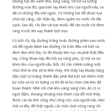
những hạt đỗ xanh nhỏ, lòng vàng, tơi bở và lượng
đường vừa đủ, qua bàn tay khéo léo của người nấu, ta
đã có những đĩa chè ngon. Từ những hạt đỗ được lựa
chọn kỹ càng, cẩn thận ấy, đem ngâm no nước rồi đãi
sạch. Sau đó, rắc lên vài hạt muối, để ráo nước rồi đem
rang trước khi xay thành bột mịn.
Có bột rồi, lấy đường trắng hoặc đường phèn vào nước
sôi để nguội đánh tan đường rồi trộn đều với bột và
đem đun nhỏ lửa, từ đó khuấy liên tục và phải thật đều
tay. Công đoạn này đòi hỏi sự công phu, tỷ mỷ và sự
khéo léo của người nấu. Bởi, chỉ cần chểnh mảng một
chút thôi là chè sẽ bị khê cháy. Khi thấy tay khuấy nặng
dần, bột từ loãng thành đặc phải đợi bột sôi thêm một
lúc nữa và từ từ loãng ra thì đó là lúc món chè kho đã
hoàn thành. Nhìn nồi chè kho vàng sáng mịn, ăn có vị
ngọt đậm, thoang thoảng mùi thơm của đỗ mới thấy
được cái tài tình cũng như công sức của người nấu. Múc
chè ra đĩa, để thật nguội, rắc một chút vừng rang rồi