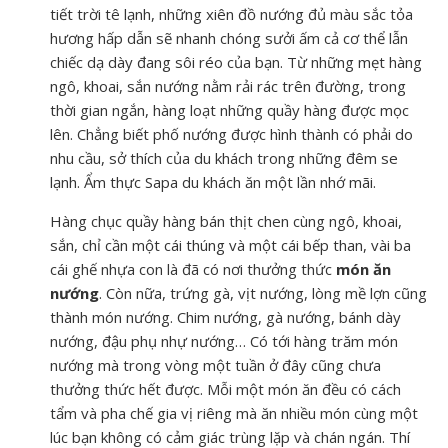
tiết trời tê lạnh, những xiên đồ nướng đủ màu sắc tỏa
hương hấp dẫn sẽ nhanh chóng sưởi ấm cả cơ thể lẫn
chiếc dạ dày đang sôi réo của bạn. Từ những mẹt hàng
ngô, khoai, sắn nướng nằm rải rác trên đường, trong
thời gian ngắn, hàng loạt những quầy hàng được mọc
lên. Chẳng biết phố nướng được hình thành có phải do
nhu cầu, sở thích của du khách trong những đêm se
lạnh. Ẩm thực Sapa du khách ăn một lần nhớ mãi.
Hàng chục quầy hàng bán thịt chen cùng ngô, khoai,
sắn, chỉ cần một cái thúng và một cái bếp than, vài ba
cái ghế nhựa con là đã có nơi thưởng thức
món ăn
nướng
. Còn nữa, trứng gà, vịt nướng, lòng mề lợn cũng
thành món nướng. Chim nướng, gà nướng, bánh dày
nướng, đậu phụ nhự nướng… Có tới hàng trăm món
nướng mà trong vòng một tuần ở đây cũng chưa
thưởng thức hết được. Mỗi một món ăn đều có cách
tẩm và pha chế gia vị riêng mà ăn nhiều món cùng một
lúc bạn không có cảm giác trùng lặp và chán ngán. Thí