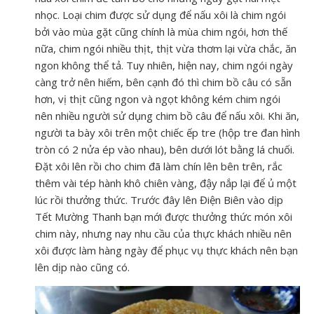
nhọc. Loại chim được sử dụng để nấu xôi là chim ngói
bởi vào mùa gặt cũng chính là mùa chim ngói, hơn thế
nữa, chim ngói nhiều thịt, thịt vừa thơm lại vừa chắc, ăn
ngon không thể tả. Tuy nhiên, hiện nay, chim ngói ngày
càng trở nên hiếm, bên cạnh đó thì chim bồ câu có sẵn
hơn, vị thịt cũng ngon và ngọt không kém chim ngói
nên nhiều người sử dụng chim bồ câu để nấu xôi. Khi ăn,
người ta bày xôi trên một chiếc ếp tre (hộp tre đan hình
tròn có 2 nửa ép vào nhau), bên dưới lót bằng lá chuối.
Đặt xôi lên rồi cho chim đã làm chín lên bên trên, rắc
thêm vài tép hành khô chiên vàng, đậy nắp lại để ủ một
lúc rồi thưởng thức. Trước đây lên Điện Biên vào dịp
Tết Mường Thanh bạn mới được thưởng thức món xôi
chim này, nhưng nay nhu cầu của thực khách nhiều nên
xôi được làm hàng ngày để phục vụ thực khách nên bạn
lên dịp nào cũng có.