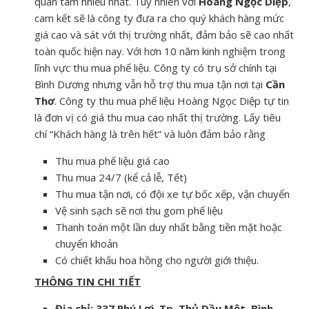
quan tâm nhiều nhất. Tuy nhiên với
Hoàng Ngọc Diệp
,
cam kết sẽ là công ty đưa ra cho quý khách hàng mức
giá cao và sát với thị trường nhất, đảm bảo sẽ cao nhất
toàn quốc hiện nay. Với hơn 10 năm kinh nghiệm trong
lĩnh vực thu mua phế liệu. Công ty có trụ sở chính tại
Bình Dương nhưng vẫn hỗ trợ thu mua tận nơi tại
Cần
Thơ
. Công ty thu mua phế liệu Hoàng Ngọc Diệp tự tin
là đơn vị có giá thu mua cao nhất thị trường. Lấy tiêu
chí “Khách hàng là trên hết” và luôn đảm bảo rằng
Thu mua phế liệu giá cao
Thu mua 24/7 (kể cả lễ, Tết)
Thu mua tận nơi, có đội xe tự bốc xếp, vận chuyển
Vệ sinh sạch sẽ nơi thu gom phế liệu
Thanh toán một lần duy nhất bằng tiền mặt hoặc
chuyển khoản
Có chiết khấu hoa hồng cho người giới thiệu.
THÔNG TIN CHI TIẾT
Địa chỉ: 337 Phú Lợi, Tp. Thủ Dầu Một, Bình