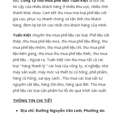
liệu,
Công ty thu mua phế liệu Tuấn Kiệt
là đối tác
tin cậy của nhiều khách hàng ở nhiều khu vực, nhiều tỉnh
thành khác nhau. Cam kết thu mua mọi loại phế liệu với
giá cao, phục vụ nhanh chóng và tận tình cho khách
hàng, đem lại lợi ích cao nhất cho khách hàng của mình.
Tuấn Kiệt
chuyên thu mua phế liệu các loại: Phế liệu sắt
thép ,thu mua phế liệu inox, thu mua phế liệu đồng, thu
mua phế liệu nhôm, thu mua phế liệu chì, thu mua phế
liệu kẽm gang, thu mua thu mua phế liệu thiếc, thu mua
phế liệu …Ngoài ra, Tuấn Kiệt còn thu mua tất cả các
loại ” hàng thanh lý ” các loại của công ty, xí nghiệp, nhà
máy sản xuất, máy móc và thiết bị cũ hỏng, phế phẩm,
hàng cũ hỏng, sai quy cách…Thu mua các loại vật tư
nguyên vật liệu, hàng tồn kho, hàng quá đát. Thu mua
phế liệu các loại sản phẩm hư lỗi do quá trình sản xuất.
THÔNG TIN CHI TIẾT
Địa chỉ: Đường Nguyễn Văn Linh, Phường An