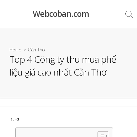
Skip
to
Webcoban.com
Sea
content
Tog
Home
>
Cần Thơ
Top 4 Công ty thu mua phế
liệu giá cao nhất Cần Thơ
<!–