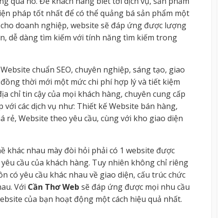
ng qua nó. Để khách hàng biết tới dịch vụ, sản phẩm
biện pháp tốt nhất để có thể quảng bá sản phẩm một
te cho doanh nghiệp, website sẽ đáp ứng được lượng
n, dễ dàng tìm kiếm với tính năng tìm kiếm trong
 Website chuẩn SEO, chuyên nghiệp, sáng tạo, giao
đồng thời mới một mức chi phí hợp lý và tiết kiệm
địa chỉ tin cậy của mọi khách hàng, chuyên cung cấp
p với các dịch vụ như: Thiết kế Website bán hàng,
 rẻ, Website theo yêu cầu, cùng với kho giao diện
hề khác nhau mày đòi hỏi phải có 1 website được
eo yêu cầu của khách hàng. Tuy nhiên không chỉ riêng
n có yêu cầu khác nhau về giao diện, cấu trúc chức
hau. Với
Cần Thơ Web
sẽ đáp ứng được mọi nhu cầu
bsite của bạn hoạt động một cách hiệu quả nhất.