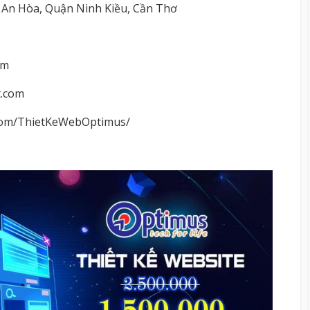
An Hòa, Quận Ninh Kiều, Cần Thơ
om
t.com
com/ThietKeWebOptimus/