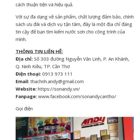
cách thuận tiện và hiệu quả.
Với sự đa dạng về sản phẩm, chất lượng đảm bảo, chính
sách ưu đãi và dịch vụ tận tâm, đây là một địa chỉ đáng
tin cậy để bạn tìm kiếm nước sơn cho công trình của
mình.
THÔNG TIN LIÊN HỆ:
Địa chỉ:
Số 303 đường Nguyễn Văn Linh, P. An Khánh,
Q. Ninh Kiều, TP. Cần Thơ
Điện thoại:
0913 973 111
Email:
thachnh.andy@gmail.com
Website:
https://sonandy.vn/
Fanpage:
www.facebook.com/sonandycantho/
Gọi điện