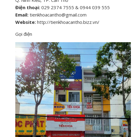
Q. Ninh Kiều, TP. Cần Thơ
Điện thoại:
029 2374 7555 & 0944 039 555
Email:
tienkhoacantho@gmail.com
Website:
http://tienkhoacantho.bizz.vn/
Gọi điện