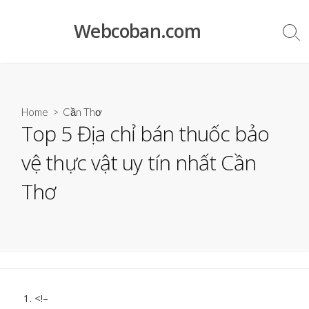
Skip
to
Webcoban.com
Sea
content
Tog
Home
>
Cần Thơ
Top 5 Địa chỉ bán thuốc bảo
vệ thực vật uy tín nhất Cần
Thơ
<!–