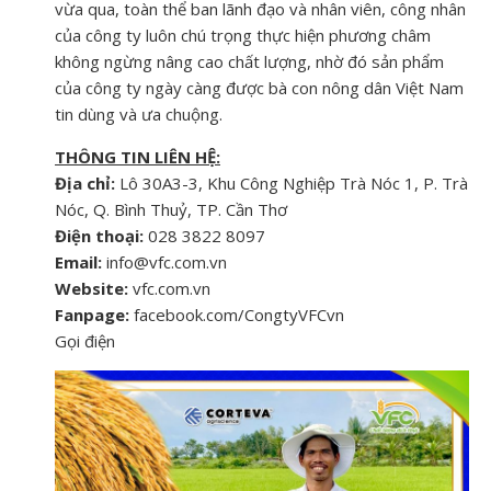
vừa qua, toàn thể ban lãnh đạo và nhân viên, công nhân
của công ty luôn chú trọng thực hiện phương châm
không ngừng nâng cao chất lượng, nhờ đó sản phẩm
của công ty ngày càng được bà con nông dân Việt Nam
tin dùng và ưa chuộng.
THÔNG TIN LIÊN HỆ:
Địa chỉ:
Lô 30A3-3, Khu Công Nghiệp Trà Nóc 1, P. Trà
Nóc, Q. Bình Thuỷ, TP. Cần Thơ
Điện thoại:
028 3822 8097
Email:
info@vfc.com.vn
Website:
vfc.com.vn
Fanpage:
facebook.com/CongtyVFCvn
Gọi điện