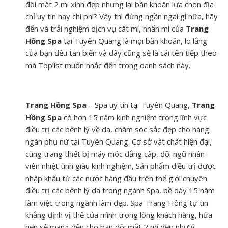
đôi mắt 2 mí xinh đẹp nhưng lại băn khoăn lựa chọn địa
chỉ uy tín hay chi phí? Vậy thì đừng ngần ngại gì nữa, hãy
đến và trải nghiệm dịch vụ cắt mí, nhấn mí của
Trang
Hồng Spa
tại Tuyên Quang là mọi băn khoăn, lo lắng
của bạn đều tan biến và đây cũng sẽ là cái tên tiếp theo
mà Toplist muốn nhắc đến trong danh sách này.
Trang Hồng Spa
– Spa uy tín tại Tuyên Quang,
Trang
Hồng Spa
có hơn 15 năm kinh nghiệm trong lĩnh vực
điều trị các bệnh lý về da, chăm sóc sắc đẹp cho hàng
ngàn phụ nữ tại Tuyên Quang. Cơ sở vật chất hiện đại,
cùng trang thiết bị máy móc đẳng cấp, đội ngũ nhân
viên nhiệt tình giàu kinh nghiệm, Sản phẩm điều trị được
nhập khẩu từ các nước hàng đầu trên thế giới chuyên
điều trị các bệnh lý da trong ngành Spa, bề dày 15 năm
làm việc trong ngành làm đẹp. Spa Trang Hồng tự tin
khẳng định vị thế của mình trong lòng khách hàng, hứa
hẹn sẽ mang đến cho bạn đôi mắt 2 mí đẹp như ý.