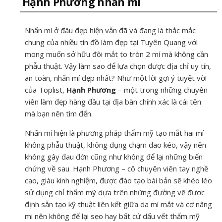
Hạnh Phương nhấn mí
Nhấn mí ở đâu đẹp hiện vẫn đã và đang là thắc mắc
chung của nhiều tín đồ làm đẹp tại Tuyên Quang với
mong muốn sở hữu đôi mắt to tròn 2 mí mà không cần
phẫu thuật. Vậy làm sao để lựa chọn được địa chỉ uy tín,
an toàn, nhấn mí đẹp nhất? Như một lời gợi ý tuyệt vời
của Toplist,
Hạnh Phương
– một trong những chuyên
viên làm đẹp hàng đầu tại địa bàn chính xác là cái tên
mà bạn nên tìm đến.
Nhấn mí hiện là phương pháp thẩm mỹ tạo mắt hai mí
không phẫu thuật, không đụng chạm dao kéo, vậy nên
không gây đau đớn cũng như không để lại những biến
chứng về sau. Hạnh Phương – cô chuyên viên tay nghề
cao, giàu kinh nghiệm, được đào tạo bài bản sẽ khéo léo
sử dụng chỉ thẩm mỹ dựa trên những đường vẽ được
định sẵn tạo kỹ thuật liên kết giữa da mí mắt và cơ nâng
mi nên không để lại sẹo hay bất cứ dấu vết thẩm mỹ