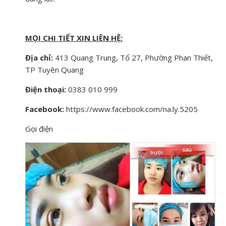
MỌI CHI TIẾT XIN LIÊN HỆ:
Địa chỉ:
413 Quang Trung, Tổ 27, Phường Phan Thiết,
TP Tuyên Quang
Điện thoại:
0383 010 999
Facebook:
https://www.facebook.com/na.ly.5205
Gọi điện