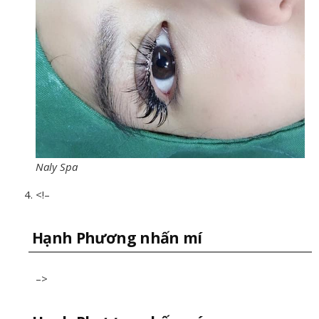
Naly Spa
<!–
Hạnh Phương nhấn mí
–>