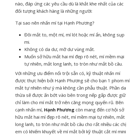
nào, đáp ứng các yêu cầu dù là khắt khe nhất của các
đối tượng khách hàng là những người:
Tại sao nên nhấn mí tại Hạnh Phương?
Đôi mắt to, một mí, mí lót hoặc mí ẩn, không sụp
mi.
Không có da dư, mỡ dư vùng mắt.
Muốn sở hữu mắt hai mí đẹp rõ nét, mí mềm mại
tự nhiên, mắt long lanh, to tròn như mắt bồ câu.
Với những ưu điểm nổi trội sẵn có, kỹ thuật nhấn mí
được thực hiện bởi Hạnh Phương sẽ cho bạn 1 phom mí
mắt tự nhiên như ý mà không cần phẫu thuật. Phần da
thừa sẽ được ấn bớt vào bên trong nếp gấp được giữ
chỉ làm cho mí mắt trở nên căng mọng quyến rũ. Bên
cạnh nhấn mí,
Hạnh Phương
còn mang đến cơ hội sở
hữu mắt hai mí đẹp rõ nét, mí mềm mại tự nhiên, mắt
long lanh, to tròn như mắt bồ câu cho rất nhiều các chị
em có khiếm khuyết về mí mắt bởi kỹ thuật cắt mí mini