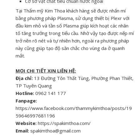
Cơ sở vật chất tiêu chuẩn nước ngoài
Tại Thẩm mỹ Kim Thoa khách hàng sẽ được nhấn mí
bằng phương pháp Plasma, sử dụng thiết bị Plexr với
đầu kim nhỏ và tần số Plasma giúp kích hoạt các nhân
tố tăng trưởng trong tiểu cầu. Nhờ vậy tạo được nếp mí
trở nên rõ nét và tự nhiên hơn, ngoài ra phương pháp
này cũng giúp tạo độ săn chắc cho vùng da ở quanh
mắt.
MỌI CHI TIẾT XIN LIÊN HỆ:
Địa chỉ:
13 Đường Tôn Thất Tùng, Phường Phan Thiết,
TP Tuyên Quang
Hotline:
0962 141 177
Fanpage:
https://www.facebook.com/thammykimthoa/posts/19
59646997681196
Website:
https://spakimthoa.com/
Email:
spakimthoa@gmail.com