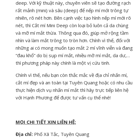
deep. Với kỹ thuật này, chuyên viên sẽ tạo đường rạch
rất mảnh (mini) và sâu (deep) để nếp mí mới trông tự
nhiên, rõ nét hơn. Bên cạnh việc tạo hình nếp mí mới rõ
nét, thì Cắt mí Mini Deep còn loại bỏ luôn cả da chùng
và mỡ mí mắt thừa. Thông qua đó, giúp mở rộng tầm
nhìn và làm mắt trông to tròn hơn. Chính vì thế, đối với
những ai có mong muốn tạo mắt 2 mí vĩnh viễn và đang
“đau khổ” do bị sụp mí mắt, nhiều mỡ mí mắt, da dư,…
thì phương pháp này chính là một vị cứu tinh.
Chính vì thế, nếu bạn còn thắc mắc về địa chỉ nhấn mí,
cắt mí đẹp và an toàn tại Tuyên Quang hoặc có nhu cầu
thực hiện dịch vụ nhấn mí mắt thì hãy trực tiếp liên hệ
với Hạnh Phương để được tư vấn cụ thể nhé!
MỌI CHI TIẾT XIN LIÊN HỆ:
Địa chỉ:
Phố
Xã Tắc, Tuyên Quang