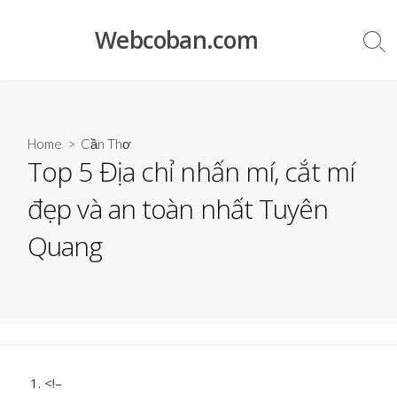
Skip
to
Webcoban.com
Sea
content
Tog
Home
>
Cần Thơ
Top 5 Địa chỉ nhấn mí, cắt mí
đẹp và an toàn nhất Tuyên
Quang
<!–