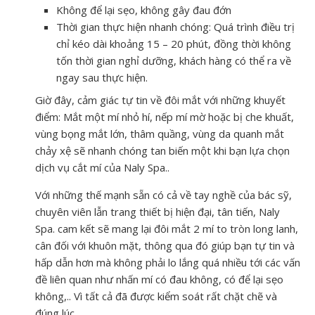
Không để lại sẹo, không gây đau đớn
Thời gian thực hiện nhanh chóng: Quá trình điều trị
chỉ kéo dài khoảng 15 – 20 phút, đồng thời không
tốn thời gian nghỉ dưỡng, khách hàng có thể ra về
ngay sau thực hiện.
Giờ đây, cảm giác tự tin về đôi mắt với những khuyết
điểm: Mắt một mí nhỏ hí, nếp mí mờ hoặc bị che khuất,
vùng bọng mắt lớn, thâm quầng, vùng da quanh mắt
chảy xệ sẽ nhanh chóng tan biến một khi bạn lựa chọn
dịch vụ cắt mí của Naly Spa..
Với những thế mạnh sẵn có cả về tay nghề của bác sỹ,
chuyên viên lẫn trang thiết bị hiện đại, tân tiến, Naly
Spa. cam kết sẽ mang lại đôi mắt 2 mí to tròn long lanh,
cân đối với khuôn mặt, thông qua đó giúp bạn tự tin và
hấp dẫn hơn mà không phải lo lắng quá nhiều tới các vấn
đề liên quan như nhấn mí có đau không, có để lại sẹo
không,.. Vì tất cả đã được kiểm soát rất chặt chẽ và
đúng lúc.