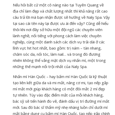
Nếu hỏi bất cứ một cô nàng nào tại Tuyên Quang về
địa chỉ làm đẹp và chất lượng nhất thì khả năng rất cao
câu trả lời mà bạn nhận được sẽ hướng về Naly Spa. Vậy
tại sao cái tên này lại được ưu ái đến vậy? Cũng dễ hiểu
thôi khi nơi đây sở hữu một đội ngũ các chuyên viên
lành nghề, nổi tiếng với phong cách làm việc chuyên
nghiệp, cùng một danh sách các dịch vụ trải dài ở các
lĩnh vực hit hot nhất, bao gồm: trị nám – tàn nhang,
chăm sóc da, nối tóc, làm nail… và trong đó đương
nhiên không thể vắng mặt dịch vụ nhấn mí, một trong
những thế mạnh nổi trội nhất của Naly Spa.
Nhấn mí Hàn Quốc – hay bấm mí Hàn Quốc là kỹ thuật
tạo liên kết giữa da và mi mắt, nâng cơ mi, tạo nếp gấp
mí mắt mới giúp khách hàng có một đôi mắt 2 mí đẹp
tự nhiên. Tùy vào đặc điểm mắt của mỗi khách hàng,
bác sỹ sẽ tiến hành đo vẽ, đánh dấu vị trí đường mí mắt
mới. Sau đó bác sĩ thẩm mỹ nhẹ nhàng luồn chỉ dưới mí
mắt bằng dụng cụ bấm mí Hàn Quốc, tạo nếp gấp chính