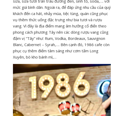
sữa, sữa tươi trân trâu đường đen, sinh tố, soda,…. với
mức giá bình dân. Ngoài ra, để đáp ứng nhu cầu của quý
khách đến ca hát, nhảy múa, tiệc tùng, quán cũng phục
vụ thêm thức uống đặc trưng như bia tươi và rượu
vang. Vì đây là địa điểm mang âm hưởng cổ điển theo
phong cách phương Tây nên các dòng rượu vang cũng
đậm vị “Tây” như: Rum, Vodka, Bordeaux, Sauvignon
Blanc, Cabernet – Syrah,…. Bên cạnh đó, 1986 cafe còn
phục cụ thêm điểm tâm sáng như cơm tấm Long
Xuyên, bò kho bánh mì,…