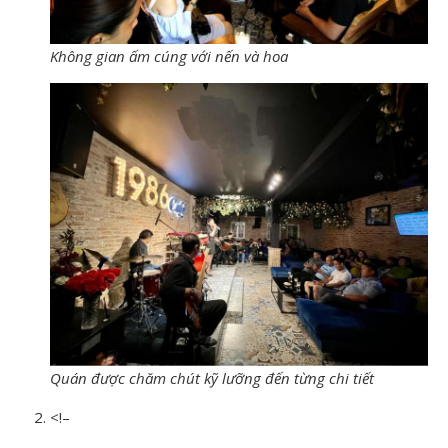
Không gian ấm cúng với nến và hoa
Quán được chăm chút kỹ lưỡng đến từng chi tiết
<!–