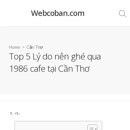
Skip
to
Webcoban.com
Sea
content
Tog
Home
>
Cần Thơ
Top 5 Lý do nên ghé qua
1986 cafe tại Cần Thơ
<!–