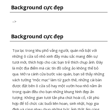
Background cực đẹp
–>
Background cực đẹp
Tọa lạc trong khu phố vắng người, quán nổi bật với
những ô cửa sổ nhỏ xinh đầy màu sắc mang đến sự
tươi mới, thích hợp cho các bạn trẻ thích chụp ảnh. Đây
là một địa điểm mà các tín đồ sống ảo không thể bỏ
qua. Mở ra cánh cửa bước vào quán, bạn sẽ thấy những
vách tường “mộc mạc” làm từ gạch thẻ, những cái bàn
được đặt bên ô cửa sổ hay một vườn hoa nhỏ nằm ẩn
trong quán đều cho bạn những khung hình đẹp ấn
tượng. Không gian tươi tắn pha chút hoài cổ, rất phù
hợp để tổ chức các buổi liên hoan, sinh nhật, họp gia
đình và cùng nhau chụp những bức ảnh thật ấm cúng.