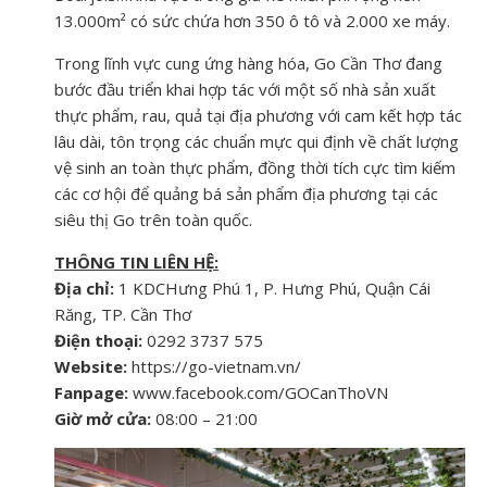
13.000m² có sức chứa hơn 350 ô tô và 2.000 xe máy.
Trong lĩnh vực cung ứng hàng hóa, Go Cần Thơ đang
bước đầu triển khai hợp tác với một số nhà sản xuất
thực phẩm, rau, quả tại địa phương với cam kết hợp tác
lâu dài, tôn trọng các chuẩn mực qui định về chất lượng
vệ sinh an toàn thực phẩm, đồng thời tích cực tìm kiếm
các cơ hội để quảng bá sản phẩm địa phương tại các
siêu thị Go trên toàn quốc.
THÔNG TIN LIÊN HỆ:
Địa chỉ:
1 KDCHưng Phú 1, P. Hưng Phú, Quận Cái
Răng, TP. Cần Thơ
Điện thoại:
0292 3737 575
Website:
https://go-vietnam.vn/
Fanpage:
www.facebook.com/GOCanThoVN
Giờ mở cửa:
08:00 – 21:00