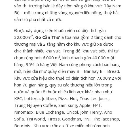
vào thị trường bán lẻ đầy tiềm năng ở khu vực Tây Nam
Bộ – một trong những vùng nguyên liệu nông, thuỷ hải
sản trù phú nhất cả nước.
Được xây dựng trên khuôn viên có diện tích gần
32.000m²,
Go Cần Thơ
là tòa nhà gồm 2 tầng dành cho
thương mại và 2 tầng hầm cho khu vực giữ xe được
chia thành nhiều khu vực. Trong đó, khu vực siêu thị tự
chọn rộng hơn 6.000 m², kinh doanh gần 40.000 mặt
hàng, 95% là hàng Việt Nam cùng phong cách bán hàng
mới, hiện đại như quầy điện máy B – Bar hay B – Bread.
Khu vực cửa hiệu cho thuê có diện tích hơn 7.000m2 với
hơn 70 gian hàng, quy tụ các thương hiệu lớn trong
nước và quốc tế thuộc nhiều lĩnh vực khác nhau như
KFC, Lotteria, Jollibee, Pizza Hut, Tous Les Jours,
Trung Nguyen Coffee, Sam sung, Apple, FPT,
Ninomaxx, Blue Exchange, Unicol, John Henry, Aino
Sofia, Tini world, Tiross, Goodman, PNJ, TheFaceshop,
Bourjois…Khu vực trông giữ xe miễn phí rộng hơn