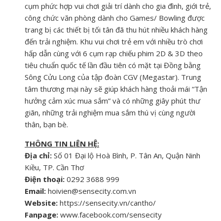
cụm phức hợp vui chơi giải trí dành cho gia đình, giới trẻ,
công chức văn phòng dành cho Games/ Bowling được
trang bị các thiết bị tối tân đã thu hút nhiều khách hàng
đến trải nghiệm. Khu vui chơi trẻ em với nhiều trò chơi
hấp dẫn cùng với 6 cụm rạp chiếu phim 2D & 3D theo
tiêu chuẩn quốc tế lần đầu tiên có mặt tại Đồng bằng
Sông Cửu Long của tập đoàn CGV (Megastar). Trung
tâm thương mại này
sẽ giúp khách hàng thoải mái “Tận
hưởng cảm xúc mua sắm” và có những giây phút thư
giãn, những trải nghiệm mua sắm thú vị cùng người
thân, bạn bè.
THÔNG TIN LIÊN HỆ:
Địa chỉ:
Số 01 Đại lộ Hoà Bình, P. Tân An, Quận Ninh
Kiều, TP. Cần Thơ
Điện thoại:
0292 3688 999
Email:
hoivien@sensecity.com.vn
Website:
https://sensecity.vn/cantho/
Fanpage:
www.facebook.com/sensecity