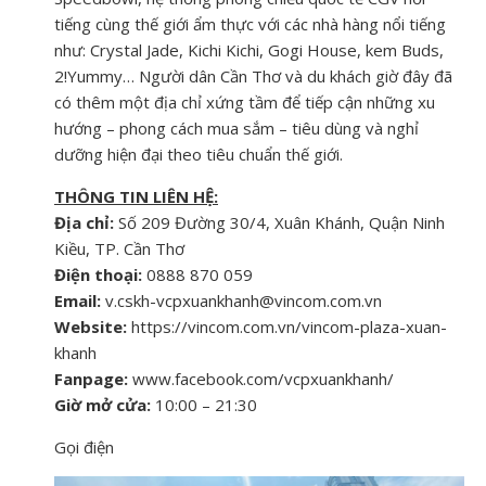
tiếng cùng thế giới ẩm thực với các nhà hàng nổi tiếng
như: Crystal Jade, Kichi Kichi, Gogi House, kem Buds,
2!Yummy… Người dân Cần Thơ và du khách giờ đây đã
có thêm một địa chỉ xứng tầm để tiếp cận những xu
hướng – phong cách mua sắm – tiêu dùng và nghỉ
dưỡng hiện đại theo tiêu chuẩn thế giới.
THÔNG TIN LIÊN HỆ:
Địa chỉ:
Số 209 Đường 30/4, Xuân Khánh, Quận Ninh
Kiều, TP. Cần Thơ
Điện thoại:
0888 870 059
Email:
v.cskh-vcpxuankhanh@vincom.com.vn
Website:
https://vincom.com.vn/vincom-plaza-xuan-
khanh
Fanpage:
www.facebook.com/vcpxuankhanh/
Giờ mở cửa:
10:00 – 21:30
Gọi điện