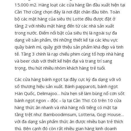
15.000 m2. Hàng loạt các cửa hàng lần đầu xuất hiện tại
Cần Thơ cũng chọn đây
là nơi đặt chân đầu tiên. Toàn
bộ các mặt hàng của siêu thị Lotte đều được đặt ở
tầng 2 với nhiều mặt hàng đến từ các nhà sản xuất
trong nước. Điểm nổi bật của siêu thị là ngoài sự đa
dạng về sản phẩm, thì những thiết kế tại các khu vực
quầy bánh mì, quầy giới thiệu sản phẩm khá đẹp và tinh
tế. Tầng 3 chính là rạp chiếu phim cùng tổ hợp nhà hàng
và beer club với thiết kế hiện đại và trang trí sang
trọng, thu hút nhiều nhóm khách hàng trẻ tuổi.
Các cửa hàng bánh ngọt tại đây
cực kỳ đa dạng với vô
số thương hiệu sản xuất. Bánh papparoti, bánh ngọt
Hàn Quốc, Delimajoo… hứa hẹn sẽ làm bùng nổ cơn sốt
bánh ngọt ngon – độc – lạ tại Cần Thơ. Có trên 10 cửa
hàng thức ăn nhanh và nhà hàng nổi tiếng có mặt tại
tầng trệt như: Bamboodimsum, Lotteria, Gogi House…
với đa dạng sản phẩm thức ăn được nhiều bạn trẻ thích
thú. Bên cạnh đó còn rất nhiều gian hàng kinh doanh