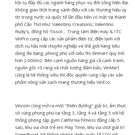
hội tụ đầy đủ các ngành hàng phục vụ đời sống hiện đại.
Không gian thời trang sành điệu với các thương hiệu uy
tín trong nước và quốc tế lần đầu tiên có mặt tại thành
phố Cần Thơ như: Valentino Creations, Valentino
Rudy’s, đồng hồ Tissot… Trung tâm điện máy & ITC
VinPro cung cấp các sản phẩm điện tử, điện lạnh với
dịch vụ hậu mãi chuyên nghiệp và thế giới hàng tiêu
dùng đa dạng, phong phú với siêu thị Vinmart quy mô
hơn 2.000m2. Bên cạnh nguồn hàng giá cả cạnh tranh,
nguồn gốc rõ ràng và chất lượng đảm bảo, VinMart
cũng là hệ thống siêu thị độc quyền cung cấp các sản
phẩm nông sản sạch mang thương hiệu VinEco.
Vincom cũng mở ra một “thiên đường” giải trí, ẩm thực
vô cùng phong phú tại tầng 3, tầng 4 và tầng 5 với hệ
thống phòng tập gym California Fitness đẳng cấp 5
sao, khu vui chơi trẻ em Play Time, khu vui chơi giải trí
Speedbowl, hệ thống phòng chiếu quốc tế CGV nổi