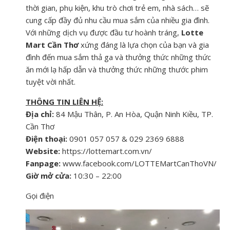
thời gian, phụ kiện, khu trò chơi trẻ em, nhà sách… sẽ
cung cấp đầy đủ nhu cầu mua sắm của nhiều gia đình.
Với những dịch vụ được đầu tư hoành tráng,
Lotte
Mart Cần Thơ
xứng đáng là lựa chọn của bạn và gia
đình đến mua sắm thả ga và thưởng thức những thức
ăn mới lạ hấp dẫn và thưởng thức những thước phim
tuyệt vời nhất.
THÔNG TIN LIÊN HỆ:
Địa chỉ:
84 Mậu Thân, P. An Hòa, Quận Ninh Kiều, TP.
Cần Thơ
Điện thoại:
0901 057 057
& 029 2369 6888
Website:
https://lottemart.com.vn/
Fanpage:
www.facebook.com/LOTTEMartCanThoVN/
Giờ mở cửa:
10:30 – 22:00
Gọi điện