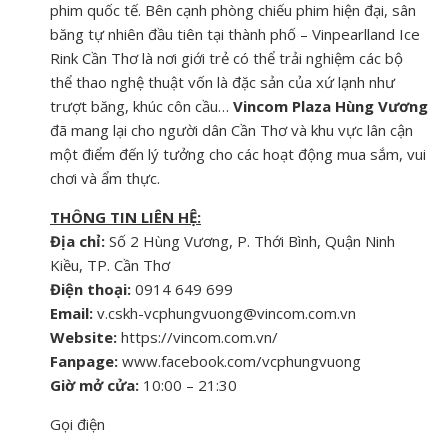
phim quốc tế. Bên cạnh phòng chiếu phim hiện đại, sân
băng tự nhiên đầu tiên tại thành phố – Vinpearlland Ice
Rink Cần Thơ là nơi giới trẻ có thể trải nghiệm các bộ
thể thao nghệ thuật vốn là đặc sản của xứ lạnh như
trượt băng, khúc côn cầu…
Vincom Plaza Hùng Vương
đã mang lại cho người dân Cần Thơ và khu vực lân cận
một điểm đến lý tưởng cho các hoạt động mua sắm, vui
chơi và ẩm thực.
THÔNG TIN LIÊN HỆ:
Địa chỉ:
Số 2 Hùng Vương, P. Thới Bình, Quận Ninh
Kiều, TP. Cần Thơ
Điện thoại:
0914 649 699
Email:
v.cskh-vcphungvuong@vincom.com.vn
Website:
https://vincom.com.vn/
Fanpage:
www.facebook.com/vcphungvuong
Giờ mở cửa:
10:00 – 21:30
Gọi điện