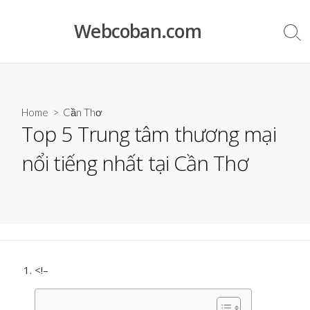
Skip
to
Webcoban.com
Sea
content
Tog
Home
>
Cần Thơ
Top 5 Trung tâm thương mại
nổi tiếng nhất tại Cần Thơ
<!–