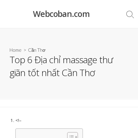
Skip
to
Webcoban.com
Sea
content
Tog
Home
>
Cần Thơ
Top 6 Địa chỉ massage thư
giãn tốt nhất Cần Thơ
<!–