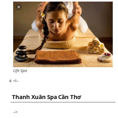
Life Spa
<!–
Thanh Xuân Spa Cần Thơ
–>