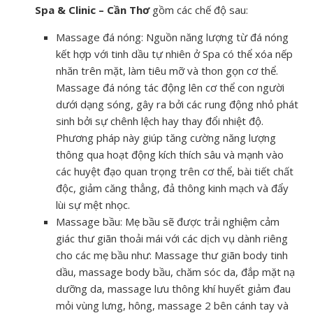
Spa & Clinic – Cần Thơ
gồm các chế độ sau:
Massage đá nóng: Nguồn năng lượng từ đá nóng
kết hợp với tinh dầu tự nhiên ở Spa có thể xóa nếp
nhăn trên mặt, làm tiêu mỡ và thon gọn cơ thể.
Massage đá nóng tác động lên cơ thể con người
dưới dạng sóng, gây ra bởi các rung động nhỏ phát
sinh bởi sự chênh lệch hay thay đổi nhiệt độ.
Phương pháp này giúp tăng cường năng lượng
thông qua hoạt động kích thích sâu và mạnh vào
các huyệt đạo quan trọng trên cơ thể, bài tiết chất
độc, giảm căng thẳng, đả thông kinh mạch và đẩy
lùi sự mệt nhọc.
Massage bầu: Mẹ bầu sẽ được trải nghiệm cảm
giác thư giãn thoải mái với các dịch vụ dành riêng
cho các mẹ bầu như: Massage thư giãn body tinh
dầu, massage body bầu, chăm sóc da, đắp mặt nạ
dưỡng da, massage lưu thông khí huyết giảm đau
mỏi vùng lưng, hông, massage 2 bên cánh tay và