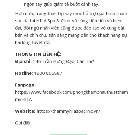
ngón tay giúp giảm tê buốt cánh tay.
Hơn nữa, trang thiết bị máy móc hỗ trợ quá trình chăm
sóc da tại HILA Spa & Clinic vô cùng tiên tiến và hiện
đại, đội ngũ nhân viên cũng được đào tạo vô cùng bài
bản và chỉn chu, sẵn sàng mang đến cho khách hàng sự
hài lòng tuyệt đối.
THÔNG TIN LIÊN HỆ:
Địa chỉ:
146 Trần Hưng Đạo, Cần Thơ
Hotline:
1900 866887
Fanpage:
https://www.facebook.com/phongkhamphauthuattham
myHILA
Website: h
ttps://thammyhilaspaclinic.vn/
Gọi điện