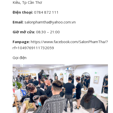
Kiều, Tp Cần Thơ
Điện thoại:
0784 872 111
Email:
salonphamtha@yahoo.com.vn
Giờ mở cửa:
08:30 – 21:00
Fanpage:
https://www.facebook.com/SalonPhamTha/?
rf=1049769111732059
Gọi điện