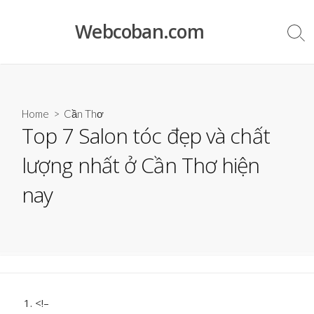
Skip
to
Webcoban.com
Sea
content
Tog
Home
>
Cần Thơ
Top 7 Salon tóc đẹp và chất
lượng nhất ở Cần Thơ hiện
nay
<!–