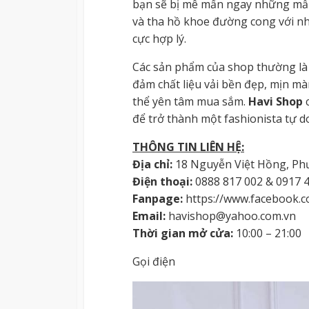
bạn sẽ bị mê mẩn ngay những mẫu
và tha hồ khoe đường cong với nhữ
cực hợp lý.
Các sản phẩm của shop thường là
đảm chất liệu vải bền đẹp, mịn mà
thể yên tâm mua sắm.
Havi Shop
c
để trở thành một fashionista tự d
THÔNG TIN LIÊN HỆ:
Địa chỉ:
18 Nguyễn Việt Hồng, Ph
Điện thoại:
0888 817 002 & 0917 
Fanpage:
https://www.facebook.c
Email:
havishop@yahoo.com.vn
Thời gian mở cửa:
10:00 – 21:00
Gọi điện