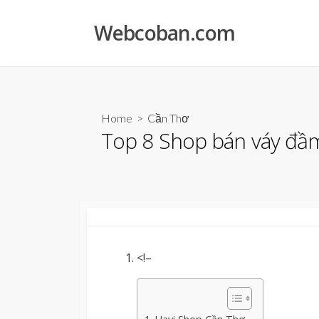
Skip
to
Webcoban.com
content
Home
>
Cần Thơ
Top 8 Shop bán váy đầ
<!–