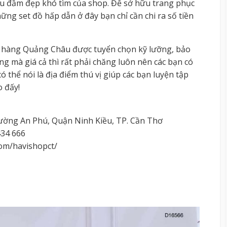
 đầm đẹp khó tìm của shop. Để sở hữu trang phục
ng set đồ hấp dẫn ở đây bạn chỉ cần chi ra số tiền
 hàng Quảng Châu được tuyển chọn kỹ lưỡng, bảo
ng mà giá cả thì rất phải chăng luôn nên các bạn có
ó thể nói là địa điểm thú vị giúp các bạn luyện tập
o đấy!
ường An Phú, Quận Ninh Kiều, TP. Cần Thơ
434 666
om/havishopct/