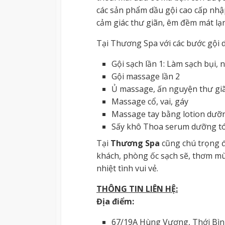
các sản phẩm dầu gội cao cấp nhậ
cảm giác thư giãn, êm đềm mát lạ
Tại Thương Spa với các bước gội 
Gội sạch lần 1: Làm sạch bụi, 
Gội massage lần 2
Ủ massage, ấn nguyện thư giã
Massage cổ, vai, gáy
Massage tay bằng lotion dưỡ
Sấy khô Thoa serum dưỡng tó
Tại
Thương Spa
cũng chú trọng đ
khách, phòng ốc sạch sẽ, thơm mùi
nhiệt tình vui vẻ.
THÔNG TIN LIÊN HỆ:
Địa điểm:
67/19A Hùng Vương, Thới Bình