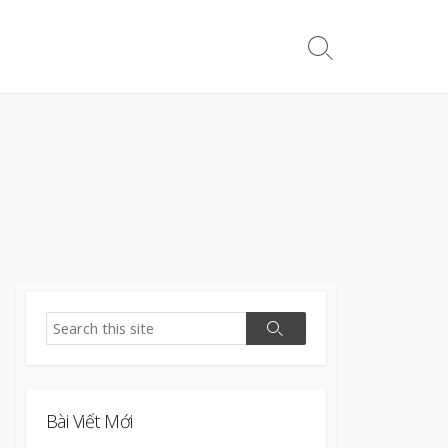
Search
Toggle
Search
Search
Bài Viết Mới