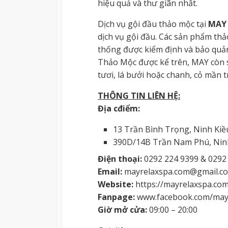
hiệu quả và thư giãn nhất.
Dịch vụ gội đầu thảo mộc tại
MA
dịch vụ gội đầu. Các sản phẩm th
thống được kiểm định và bảo quản
Thảo Mộc được kể trên, MAY còn s
tươi, lá bưởi hoặc chanh, cỏ mần t
THÔNG TIN LIÊN HỆ:
Địa cđiểm:
13 Trần Bình Trọng, Ninh Kiề
390D/14B Trần Nam Phú, Ninh
Điện thoại:
0292 224 9399 & 0292
Email:
mayrelaxspa.com@gmail.c
Website:
https://mayrelaxspa.co
Fanpage:
www.facebook.com/may
Giờ mở cửa:
09:00 – 20:00