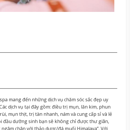
spa mang đến những dịch vụ chăm sóc sắc đẹp uy
Các dịch vụ tại đây gồm: điều trị mụn, lăn kim, phun
ùi, mụn thịt, trị tàn nhanh, nám và cung cấp sỉ và lẻ
i đầu dưỡng sinh bạn sẽ không chỉ được thư giãn,
 ngâm chân với thảo dược/đá muối Himalaya”. Với