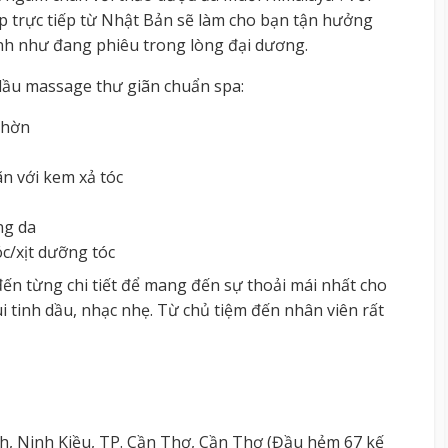
p trực tiếp từ Nhật Bản sẽ làm cho bạn tận hưởng
nh như đang phiêu trong lòng đại dương.
dầu massage thư giãn chuẩn spa:
nhờn
n với kem xả tóc
ng da
c/xịt dưỡng tóc
ến từng chi tiết để mang đến sự thoải mái nhất cho
 tinh dầu, nhạc nhẹ. Từ chủ tiệm đến nhân viên rất
, Ninh Kiều, TP. Cần Thơ, Cần Thơ (Đầu hẻm 67 kế