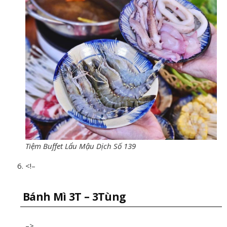
Tiệm Buffet Lẩu Mậu Dịch Số 139
<!–
Bánh Mì 3T – 3Tùng
–>