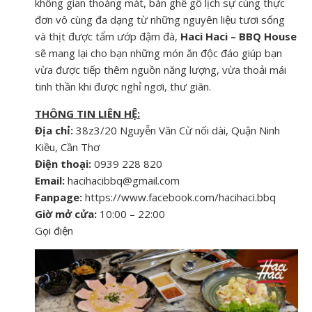
không gian thoáng mát, bàn ghế gỗ lịch sự cùng thực
đơn vô cùng đa dạng từ những nguyên liệu tươi sống
và thịt được tẩm ướp đậm đà,
Haci Haci – BBQ House
sẽ mang lại cho bạn những món ăn độc đáo giúp bạn
vừa được tiếp thêm nguồn năng lượng, vừa thoải mái
tinh thần khi được nghỉ ngơi, thư giãn.
THÔNG TIN LIÊN HỆ:
Địa chỉ:
38z3/20 Nguyễn Văn Cừ nối dài, Quận Ninh
Kiều, Cần Thơ
Điện thoại:
0939 228 820
Email:
hacihacibbq@gmail.com
Fanpage:
https://www.facebook.com/hacihaci.bbq
Giờ mở cửa:
10:00 – 22:00
Gọi điện