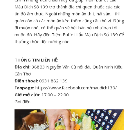
Mậu Dịch Số 139 trở thành địa chỉ quen thuộc của các
tín đồ ẩm thực. Ngoài những món ăn thịt, hải sản… thì
quán còn có các món ăn kèo thêm cũng rất thú vị. Đừng
đi muộn nhé, có thể quán sẽ hết bàn nếu như bạn tới
muộn đó. Hãy đến Tiệm Buffet Lẩu Mậu Dịch Số 139 để
thưởng thức tiệc nướng nào.
THÔNG TIN LIÊN HỆ:
Địa chỉ:
388B3 Nguyễn Văn Cừ nối dài, Quận Ninh Kiều,
Cần Thơ
Điện thoại:
0931 882 139
Fanpage:
https://www.facebook.com/maudich139/
Giờ mở cửa:
17:00 – 22:00
Gọi điện