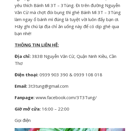
yêu thích Bánh Mì 3T – 3Tùng. Đi trên đường Nguyễn
Văn Cừ mà chợt đói bụng thì ghé Bánh Mì 3T – 3Tùng
làm ngay ổ bánh mì đúng là tuyệt vời luôn đấy bạn ơi.
Hãy ghi chú lại địa chỉ ăn uống này để có dịp ghé qua
bạn nhé!
THÔNG TIN LIÊN HỆ:
Địa chỉ:
383B Nguyễn Văn Cừ, Quận Ninh Kiều, Cần
Thơ
Điện thoại:
0939 903 390 & 0939 108 018
Email:
3t3tung@gmail.com
Fanpage:
www.facebook.com/3T3Tung/
Giờ mở cửa:
16:00 – 22:00
Gọi điện