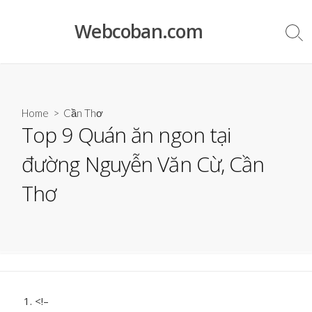
Skip
to
Webcoban.com
Sea
content
Tog
Home
>
Cần Thơ
Top 9 Quán ăn ngon tại
đường Nguyễn Văn Cừ, Cần
Thơ
<!–