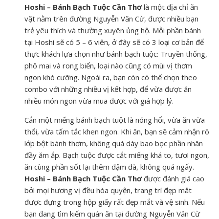
Hoshi – Bánh Bạch Tuộc Cần Thơ
là một địa chỉ ăn
vặt nằm trên đường Nguyễn Văn Cừ, được nhiều bạn
trẻ yêu thích và thường xuyên ủng hộ. Mỗi phần bánh
tại Hoshi sẽ có 5 – 6 viên, ở đây sẽ có 3 loại cơ bản để
thực khách lựa chọn như bánh bạch tuộc: Truyền thống,
phô mai và rong biển, loại nào cũng có mùi vị thơm
ngon khó cưỡng. Ngoài ra, bạn còn có thể chọn theo
combo với những nhiều vị kết hợp, để vừa được ăn
nhiều món ngon vừa mua được với giá hợp lý.
Cắn một miếng bánh bạch tuột là nóng hổi, vừa ăn vừa
thổi, vừa tấm tắc khen ngon. Khi ăn, bạn sẽ cảm nhận rõ
lớp bột bánh thơm, không quá dày bao bọc phần nhân
đầy ăm ắp. Bạch tuộc được cắt miếng khá to, tươi ngon,
ăn cùng phần sốt lại thêm đậm đà, không quá ngấy.
Hoshi – Bánh Bạch Tuộc Cần Thơ
được đánh giá cao
bởi mọi hương vị đều hòa quyện, trang trí đẹp mắt
được đựng trong hộp giấy rất đẹp mắt và vệ sinh. Nếu
bạn đang tìm kiếm quán ăn tại đường Nguyễn Văn Cừ