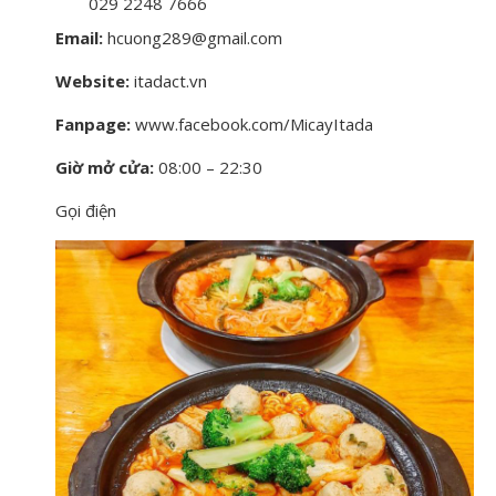
029 2248 7666
Email:
hcuong289@gmail.com
Website:
itadact.vn
Fanpage:
www.facebook.com/MicayItada
Giờ mở cửa:
08:00 – 22:30
Gọi điện