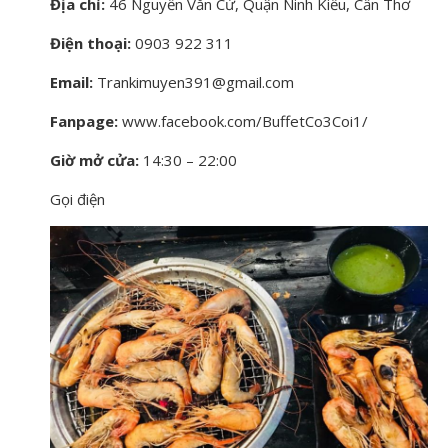
Địa chỉ:
46 Nguyễn Văn Cừ, Quận Ninh Kiều, Cần Thơ
Điện thoại:
0903 922 311
Email:
Trankimuyen391@gmail.com
Fanpage:
www.facebook.com/BuffetCo3Coi1/
Giờ mở cửa:
14:30 – 22:00
Gọi điện