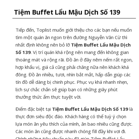
Tiệm Buffet Lẩu Mậu Dịch Số 139
Tiếp đến, Toplist muốn giới thiệu cho các bạn nếu muốn
tìm một quán ăn ngon trên đường Nguyễn Văn Cừ thì
nhất định không nên bỏ lỡ
Tiệm Buffet Lẩu Mậu Dịch
Số 139
. Vị trí quán khá rộng nên mang đến không gian
thoáng mát và rộng rãi. Đồ ăn ở đây nêm nếm rất ngon,
hợp khẩu vị, giá cả cũng phải chăng nữa nên khách khá
đông. Đồ ăn nhiều, tươi, nhìn bắt mắt, hấp dẫn giúp các
tín đồ dễ dàng bị chinh phục. Phục vụ khá nhanh nhẹn,
lịch sự chắc chắn sẽ giúp bạn có những giây phút
thưởng thức ẩm thực tuyệt vời.
Điểm đặc biệt tại
Tiệm Buffet Lẩu Mậu Dịch Số 139
là
thực đơn siêu độc đáo. Khách hàng có thể tuỳ ý chọn
lựa món ăn yêu thích của mình, ăn bao nhiêu cũng được.
Các món ăn cũng được nhanh chóng fill đầy khi vơi đi.
Chính những tiêu chuẩn này đã giúp Tiệm Buffet Lẩu