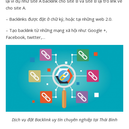
lại ví dụ như site A backlink cho site B và site B lại trỏ link về
cho site A.
– Backlinks được đặt ở chữ ký, hoặc tại những web 2.0.
– Tạo backlink từ những mạng xã hội như: Google +,
Facebook, twitter,…
Dịch vụ đặt Backlink uy tín chuyên nghiệp tại Thái Bình