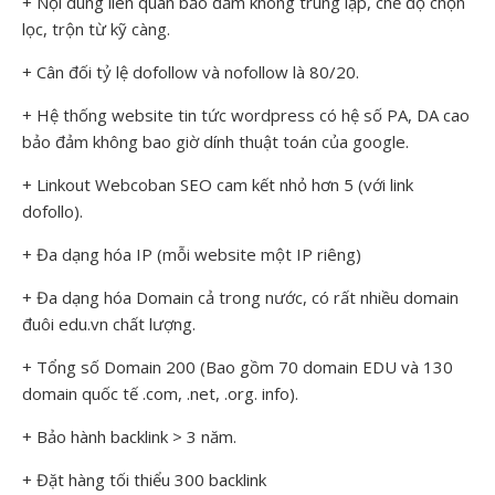
+ Nội dung liên quan bảo đảm không trùng lặp, chế độ chọn
lọc, trộn từ kỹ càng.
+ Cân đối tỷ lệ dofollow và nofollow là 80/20.
+ Hệ thống website tin tức wordpress có hệ số PA, DA cao
bảo đảm không bao giờ dính thuật toán của google.
+ Linkout Webcoban SEO cam kết nhỏ hơn 5 (với link
dofollo).
+ Đa dạng hóa IP (mỗi website một IP riêng)
+ Đa dạng hóa Domain cả trong nước, có rất nhiều domain
đuôi edu.vn chất lượng.
+ Tổng số Domain 200 (Bao gồm 70 domain EDU và 130
domain quốc tế .com, .net, .org. info).
+ Bảo hành backlink > 3 năm.
+ Đặt hàng tối thiểu 300 backlink