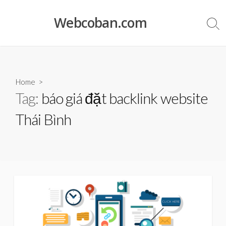
Skip
to
Webcoban.com
Sea
content
Tog
Home
>
Tag:
báo giá đặt backlink website
Thái Bình