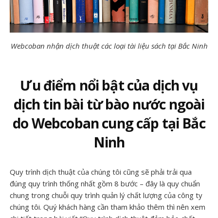
Webcoban nhận dịch thuật các loại tài liệu sách tại Bắc Ninh
Ưu điểm nổi bật của dịch vụ
dịch tin bài từ bào nước ngoài
do Webcoban cung cấp tại Bắc
Ninh
Quy trình dịch thuật của chúng tôi cũng sẽ phải trải qua
đúng quy trình thống nhất gồm 8 bước – đây là quy chuẩn
chung trong chuỗi quy trình quản lý chất lượng của công ty
chúng tôi. Quý khách hàng cần tham khảo thêm thì nên xem