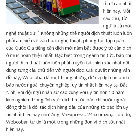
tỉ mĩ cao nhất
hiện nay. Mỗi
câu chữ, từ
ngữ là cả một
nghệ thuật xử lí. Không những thể người dịch thuật luôn luôn
phải am hiểu về văn hóa, nghệ thuật, phong tục tập quán
của Quốc Gia tiếng cần dịch mới nắm bắt được ý từ cần dịch
ở mức hoàn thiện nhất. Đặc biệt trong ngành tin tức, báo chí
người dịch thuật luôn luôn phải truyền tải chính xác nhất nội
dung từng câu chữ đến với người đọc. Giải quyết những vấn
đề này, Webcoban là một trong những đơn vị dịch tin bài từ
báo nước ngoài chuyên nghiệp, uy tín nhất hiện nay tại Bắc
Ninh, với đội ngũ nhân sự cao cùng với uy tín hơn 10 năm
kinh nghiệm trong lĩnh vực dịch tin tức báo chí nước ngoài,
đồng thời là đối tác dịch hàng đầu của những tờ báo lớn uy
tín nhất hiện nay như Zing, VnExpress, 24h.com.vn,…. do đó,
Webcoban tự tin là một trong những đơn vị dịch tốt nhất
hiện nay.