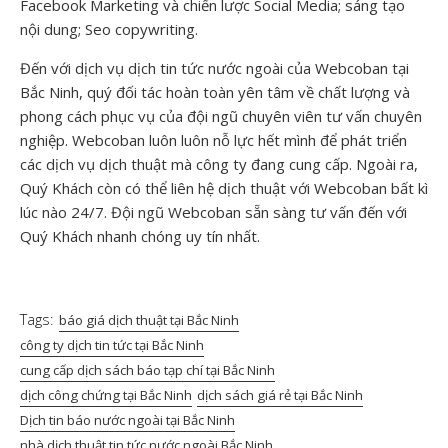
Facebook Marketing và chiến lược Social Media; sáng tạo
nội dung; Seo copywriting.
Đến với dịch vụ dịch tin tức nước ngoài của Webcoban tại
Bắc Ninh, quý đối tác hoàn toàn yên tâm về chất lượng và
phong cách phục vụ của đội ngũ chuyên viên tư vấn chuyên
nghiệp. Webcoban luôn luôn nỗ lực hết mình để phát triển
các dịch vụ dịch thuật mà công ty đang cung cấp. Ngoài ra,
Quý Khách còn có thể liên hệ dịch thuật với Webcoban bất kì
lúc nào 24/7. Đội ngũ Webcoban sẵn sàng tư vấn đến với
Quý Khách nhanh chóng uy tín nhất.
Tags:
báo giá dịch thuật tại Bắc Ninh
công ty dịch tin tức tại Bắc Ninh
cung cấp dịch sách báo tạp chí tại Bắc Ninh
dịch công chứng tại Bắc Ninh
dịch sách giá rẻ tại Bắc Ninh
Dịch tin báo nước ngoài tại Bắc Ninh
nhà dịch thuật tin tức nước ngoài Bắc Ninh