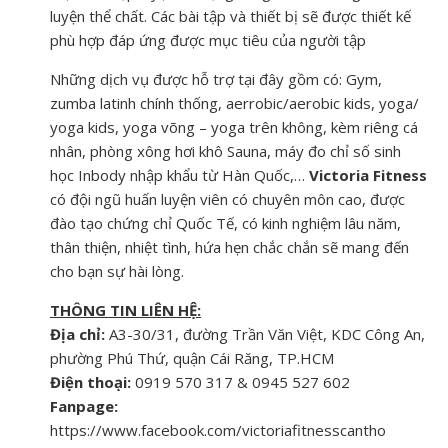
luyện thể chất. Các bài tập và thiết bị sẽ được thiết kế
phù hợp đáp ứng được mục tiêu của người tập
Những dịch vụ được hỗ trợ tại đây gồm có: Gym,
zumba latinh chính thống, aerrobic/aerobic kids, yoga/
yoga kids, yoga võng – yoga trên không, kèm riêng cá
nhân, phòng xông hơi khô Sauna, máy đo chỉ số sinh
học Inbody nhập khẩu từ Hàn Quốc,…
Victoria Fitness
có đội ngũ huấn luyện viên có chuyên môn cao, được
đào tạo chứng chỉ Quốc Tế, có kinh nghiệm lâu năm,
thân thiện, nhiệt tình, hứa hẹn chắc chắn sẽ mang đến
cho bạn sự hài lòng.
THÔNG TIN LIÊN HỆ:
Địa chỉ:
A3-30/31, đường Trần Văn Việt, KDC Công An,
phường Phú Thứ, quận Cái Răng, TP.HCM
Điện thoại:
0919 570 317 & 0945 527 602
Fanpage:
https://www.facebook.com/victoriafitnesscantho