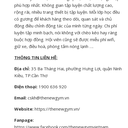
phù hợp nhất. Không gian tập luyện chất lượng cao,
rộng rãi, nhiều trang thiết bị tập luyện. Mỗi lớp học đều
có gương để khách hàng theo dõi, quan sát và chủ
động điều chỉnh động tác của mình từng ngày. Chi phí
luyện tập minh bạch, nói không với chèo kéo hay ràng
buộc hợp đồng. Hội viên cũng sẽ được miễu phí wifi,
giữ xe, điều hoà, phòng tắm nóng lạnh ….
T
HÔNG TIN LIÊN HỆ:
Địa chỉ:
35 Ba Tháng Hai, phường Hưng Lợi, quận Ninh
Kiều, TP.Cần Thơ
Điện thoại:
1900 636 920
Email:
cskh@thenewgym.vn
W
ebsite:
https://thenewgym.vn/
Fanpage:
https://www.facebook.com/thenewgymvietnam