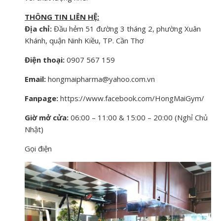
THÔNG TIN LIÊN HỆ:
Địa chỉ:
Đầu hẻm 51 đường 3 tháng 2, phường Xuân
Khánh, quận Ninh Kiều, TP. Cần Thơ
Điện thoại:
0907 567 159
Email:
hongmaipharma@yahoo.com.vn
Fanpage:
https://www.facebook.com/HongMaiGym/
Giờ mở cửa:
06:00 – 11:00 & 15:00 – 20:00 (Nghỉ Chủ
Nhật)
Gọi điện