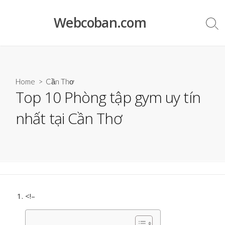
Skip
to
Webcoban.com
Sea
content
Tog
Home
>
Cần Thơ
Top 10 Phòng tập gym uy tín
nhất tại Cần Thơ
<!–