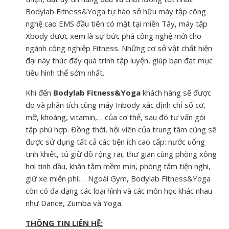
Bodylab Fitness&Yoga
tự hào sở hữu máy tập công
nghệ cao EMS đầu tiên có mặt tại miền Tây, máy tập
Xbody được xem là sự bức phá công nghệ mới cho
ngành công nghiệp Fitness. Những cơ sở vật chất hiện
đại này thúc đẩy quá trình tập luyện, giúp bạn đạt mục
tiêu hình thể sớm nhất.
Khi đến
Bodylab Fitness&Yoga
khách hàng sẽ được
đo và phân tích cùng máy Inbody xác định chỉ số cơ,
mỡ, khoáng, vitamin,… của cơ thể, sau đó tư vấn gói
tập phù hợp. Đồng thời, hội viên của trung tâm cũng sẽ
được sử dụng tất cả các tiện ích cao cấp: nước uống
tinh khiết, tủ giữ đồ rộng rãi, thư giãn cùng phòng xông
hơi tinh dầu, khăn tắm mềm mịn, phòng tắm tiện nghi,
giữ xe miễn phí,… Ngoài Gym, Bodylab Fitness&Yoga
còn có đa dạng các loại hình và các môn học khác nhau
như Dance, Zumba và Yoga.
THÔNG TIN LIÊN HỆ: