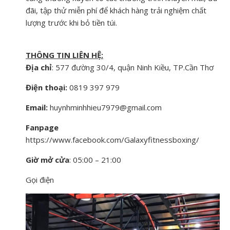
đãi, tập thử miễn phí để khách hàng trải nghiệm chất
lượng trước khi bỏ tiền túi.
THÔNG TIN LIÊN HỆ:
Địa chỉ
: 577 đường 30/4, quận Ninh Kiều, TP.Cần Thơ
Điện thoại:
0819 397 979
Email:
huynhminhhieu7979@gmail.com
Fanpage
https://www.facebook.com/Galaxyfitnessboxing/
Giờ mở cửa
: 05:00 – 21:00
Gọi điện