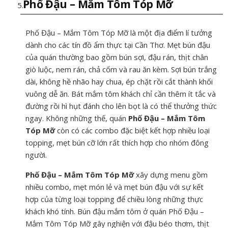
Phố Đậu – Mắm Tôm Tóp Mỡ
Phố Đậu – Mắm Tôm Tóp Mỡ là một địa điểm lí tưởng
dành cho các tín đồ ẩm thực tại Cần Thơ. Mẹt bún đậu
của quán thường bao gồm bún sợi, đậu rán, thịt chân
giò luộc, nem rán, chả cốm và rau ăn kèm. Sợi bún trắng
dài, không hề nhão hay chua, ép chặt rồi cắt thành khối
vuông dễ ăn. Bát mắm tôm khách chỉ cần thêm ít tắc và
đường rồi hì hụt đánh cho lên bọt là có thể thưởng thức
ngay. Không những thế, quán
Phố Đậu – Mắm Tôm
Tóp Mỡ
còn có các combo đặc biệt kết hợp nhiều loại
topping, mẹt bún cỡ lớn rất thích hợp cho nhóm đông
người.
Phố Đậu – Mắm Tôm Tóp Mỡ
xây dựng menu gồm
nhiều combo, mẹt món lẻ và mẹt bún đậu với sự kết
hợp của từng loại topping để chiều lòng những thực
khách khó tính. Bún đậu mắm tôm ở quán Phố Đậu –
Mắm Tôm Tóp Mỡ gây nghiện với đậu béo thơm, thịt