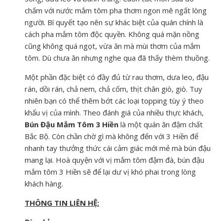
chấm với nước mắm tôm pha thơm ngon mê ngất lòng
người. Bí quyết tạo nên sự khác biệt của quán chính là
cách pha mắm tôm độc quyền. Không quá mặn nồng
cũng không quá ngọt, vừa ăn mà mùi thơm của mắm
tôm. Dù chưa ăn nhưng nghe qua đã thấy thèm thuồng.
Một phần đặc biệt có đầy đủ từ rau thơm, dưa leo, đậu
rán, dồi rán, chả nem, chả cốm, thịt chân giò, giò. Tuy
nhiên bạn có thể thêm bớt các loại topping tùy ý theo
khẩu vị của mình. Theo đánh giá của nhiều thực khách,
Bún Đậu Mắm Tôm 3 Hiền
là một quán ăn đậm chất
Bắc Bộ. Còn chần chờ gì mà không đến với 3 Hiền để
nhanh tay thưởng thức cái cảm giác mới mẻ mà bún đậu
mang lại. Hoà quyện với vị mắm tôm đậm đà, bún đậu
mắm tôm 3 Hiền sẽ để lại dư vị khó phai trong lòng
khách hàng.
THÔNG TIN LIÊN HỆ: