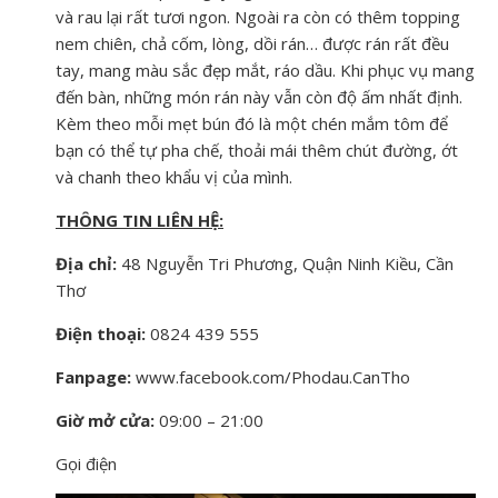
và rau lại rất tươi ngon. Ngoài ra còn có thêm topping
nem chiên, chả cốm, lòng, dồi rán… được rán rất đều
tay, mang màu sắc đẹp mắt, ráo dầu. Khi phục vụ mang
đến bàn, những món rán này vẫn còn độ ấm nhất định.
Kèm theo mỗi mẹt bún đó là một chén mắm tôm để
bạn có thể tự pha chế, thoải mái thêm chút đường, ớt
và chanh theo khẩu vị của mình.
THÔNG TIN LIÊN HỆ:
Địa chỉ:
48 Nguyễn Tri Phương, Quận Ninh Kiều, Cần
Thơ
Điện thoại:
0824 439 555
Fanpage:
www.facebook.com/Phodau.CanTho
Giờ mở cửa:
09:00 – 21:00
Gọi điện