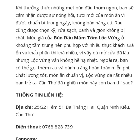
Khi thưởng thức những mẹt bún đậu thơm ngon, bạn sẽ
cảm nhận được sự nóng hổi, tươi mới của món ăn vì
được chuẩn bị trong ngày, không bán hàng cũ. Rau
cũng được chọn kỹ, rửa sạch, xanh và giòn không bị
chát. Mức giá của
Bún Đậu Mắm Tôm Lộc Vừn
g ở
khoảng tầm trung nên phù hợp với nhiều thực khách. Giá
ổn và khẩu phần thì khá nhiều, vì vậy dù mở cửa đã lâu
nhưng Lộc Vừng vẫn không hề hạ nhiệt. Ngoài ra, bạn
có thể gọi thêm rau và bánh tráng hoàn toàn miễn phí.
Chất lượng tốt, món ăn chuẩn vị, Lộc Vừng đã rất nhiều
bạn trẻ tại Cần Thơ đã nghiện món này còn bạn thì sao?
THÔNG TIN LIÊN HỆ:
Địa chỉ:
25G2 Hẻm 51 Ba Tháng Hai, Quận Ninh Kiều,
Cần Thơ
Điện thoại:
0768 828 739
Fanpage: