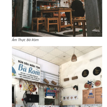
Ẩm Thực Bà Ròm