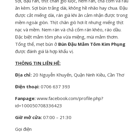
sợi, đậu rán, thịt chân giò luộc, nem rán, chả cốm và rau
ăn kèm. Sợi bún trắng dài, không hề nhão hay chua. Đậu
được cắt miếng dài, rán già khi ăn cảm nhận được trong
mềm ngoài giòn. Thịt chân giò hơi ít nhưng miếng thịt
nạc và mềm. Nem rán và chả cốm rán khéo, ráo dầu.
Đặc biệt mắm tôm pha vừa miệng, mùi mắm thơm.
Tổng thể, mẹt bún ở
Bún Đậu Mắm Tôm Kim Phụng
được đánh giá là hợp khẩu vị.
THÔNG TIN LIÊN HỆ:
Địa chỉ:
20 Nguyễn Khuyến, Quận Ninh Kiều, Cần Thơ
Điện thoại:
0706 637 393
Fanpage:
www.facebook.com/profile.php?
id=100050708336423
Giờ mở cửa:
07:00 – 21:30
Gọi điện