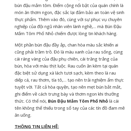
bún đậu mắm tôm. Điểm cộng nổi bật của quán chính là
món ăn thơm ngon, đặc sắc lại đảm bảo an toàn vệ sinh
thực phẩm. Thêm vào đó, cùng với sự phục vụ chuyên
nghiệp của đội ngũ nhân viên lành nghề,… mà Bún Đậu
Mắm Tôm Phố Nhỏ chiếm được lòng tin khách hàng.
Một phần bún đậu đầy ắp, chan hòa màu sắc khiến ai
cũng phải trầm trồ. Đó là màu xanh của rau sống, cùng
cái ráng vàng của đậu phụ chiên, cái trăng trắng của
bún, hòa với màu thịt luộc. Rau cuốn ăn kèm tại quán
đặc biệt sử dụng xà lách tươi sạch, kèm theo là rau
diếp cá, rau thơm, tía tô,… tạo nên trải nghiệm ẩm thực
tuyệt vời. Tất cả hòa quyện, tạo nên mẹt bún bắt mắt,
ghi điểm về cách trưng bày và thơm ngon khi thưởng
thức. Có thể nói,
Bún Đậu Mắm Tôm Phố Nhỏ
là cái
tên không thể thiếu trong sổ tay của các tín đồ đam mê
ăn uống.
THÔNG TIN LIÊN HỆ: