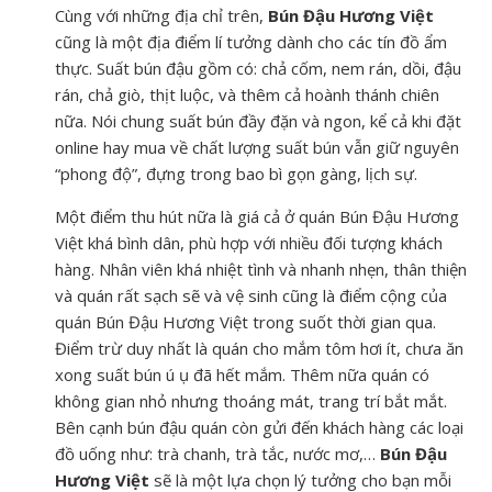
Cùng với những địa chỉ trên,
Bún Đậu Hương Việt
cũng là một địa điểm lí tưởng dành cho các tín đồ ẩm
thực. Suất bún đậu gồm có: chả cốm, nem rán, dồi, đậu
rán, chả giò, thịt luộc, và thêm cả hoành thánh chiên
nữa. Nói chung suất bún đầy đặn và ngon, kể cả khi đặt
online hay mua về chất lượng suất bún vẫn giữ nguyên
“phong độ”, đựng trong bao bì gọn gàng, lịch sự.
Một điểm thu hút nữa là giá cả ở quán Bún Đậu Hương
Việt khá bình dân, phù hợp với nhiều đối tượng khách
hàng. Nhân viên khá nhiệt tình và nhanh nhẹn, thân thiện
và quán rất sạch sẽ và vệ sinh cũng là điểm cộng của
quán Bún Đậu Hương Việt trong suốt thời gian qua.
Điểm trừ duy nhất là quán cho mắm tôm hơi ít, chưa ăn
xong suất bún ú ụ đã hết mắm. Thêm nữa quán có
không gian nhỏ nhưng thoáng mát, trang trí bắt mắt.
Bên cạnh bún đậu quán còn gửi đến khách hàng các loại
đồ uống như: trà chanh, trà tắc, nước mơ,…
Bún Đậu
Hương Việt
sẽ là một lựa chọn lý tưởng cho bạn mỗi