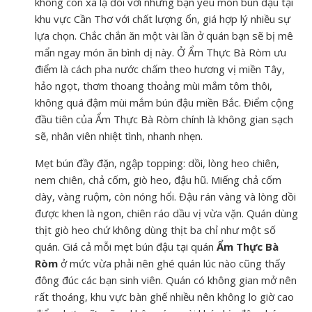
không còn xa lạ đối với những bạn yêu món bún đậu tại
khu vực Cần Thơ với chất lượng ổn, giá hợp lý nhiều sự
lựa chọn. Chắc chắn ăn một vài lần ở quán bạn sẽ bị mê
mẩn ngay món ăn bình dị này. Ở Ẩm Thực Bà Ròm ưu
điểm là cách pha nước chấm theo hương vị miền Tây,
hảo ngọt, thơm thoang thoảng mùi mắm tôm thôi,
không quá đậm mùi mắm bún đậu miền Bắc. Điểm cộng
đầu tiên của Ẩm Thực Bà Ròm chính là không gian sạch
sẽ, nhân viên nhiệt tình, nhanh nhẹn.
Mẹt bún đầy đặn, ngập topping: dồi, lòng heo chiên,
nem chiên, chả cốm, giò heo, đậu hũ. Miếng chả cốm
dày, vàng ruộm, còn nóng hổi. Đậu rán vàng và lòng dồi
được khen là ngon, chiên ráo dầu vị vừa vặn. Quán dùng
thịt giò heo chứ không dùng thịt ba chỉ như một số
quán. Giá cả mỗi mẹt bún đậu tại quán
Ẩm Thực Bà
Ròm
ở mức vừa phải nên ghé quán lúc nào cũng thấy
đông đúc các bạn sinh viên. Quán có không gian mở nên
rất thoáng, khu vực bàn ghế nhiều nên không lo giờ cao