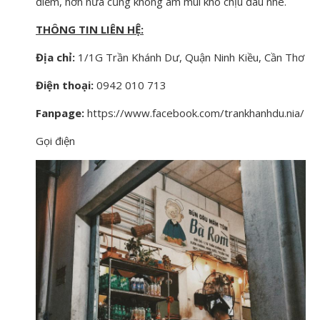
điểm, hơn nữa cũng không ám mùi khó chịu đâu nhé.
THÔNG TIN LIÊN HỆ:
Địa chỉ:
1/1G Trần Khánh Dư, Quận Ninh Kiều, Cần Thơ
Điện thoại:
0942 010 713
Fanpage:
https://www.facebook.com/trankhanhdu.nia/
Gọi điện