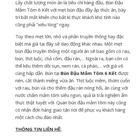
Lấy chất lượng món ăn là tiêu chí hàng đầu, Bún Đậu
Mắm Tôm 6 Kết với mẹt bún đậu đầy ắp thức ăn, bày
trí bắt mắt khiến cho bất kì thực khách khó tính nào
cũng phải “xiêu lòng” ngay.
Tùy theo mẹt lớn, nhỏ và phần truyền thống hay đặc
biệt mà giá tại đây sẽ dao động khác nhau. Một mẹt
bún đậu truyền thống một người ăn sẽ bao gồm có rau,
bún, thịt luộc, chả cốm, đậu rán,… Ngoài ra, bạn còn có
thể kêu thêm dồi sụn, nem rán, cà pháo,… với giá vô
cùng hấp dẫn. Bún tại
Bún Đậu Mắm Tôm 6 Kết
được
nén, cắt thành miếng vừa ăn. Thịt luộc mềm, thơm cuốn
với rau, bún và cho thêm đậu rán nóng hổi, ăn cùng với
nước chấm mắm tôm siêu ngon, quả là trải nghiệm ẩm
thực thật tuyệt vời. Quán bún đậu mắm tôm này cũng
có nhận đơn hàng giao tận nơi để phục vụ khách hàng
một cách chu đáo nhất.
THÔNG TIN LIÊN HỆ: