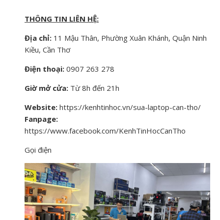
THÔNG TIN LIÊN HỆ:
Địa chỉ:
11 Mậu Thân, Phường Xuân Khánh, Quận Ninh
Kiều, Cần Thơ
Điện thoại:
0907 263 278
Giờ mở cửa:
Từ 8h đến 21h
Website:
https://kenhtinhoc.vn/sua-laptop-can-tho/
Fanpage:
https://www.facebook.com/KenhTinHocCanTho
Gọi điện