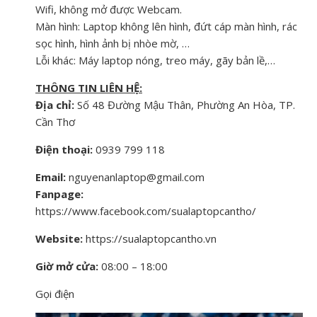
Wifi, không mở được Webcam.
Màn hình: Laptop không lên hình, đứt cáp màn hình, rác
sọc hình, hình ảnh bị nhòe mờ, …
Lỗi khác: Máy laptop nóng, treo máy, gãy bản lề,…
THÔNG TIN LIÊN HỆ:
Địa chỉ:
Số 48 Đường Mậu Thân, Phường An Hòa, TP.
Cần Thơ
Điện thoại:
0939 799 118
Email:
nguyenanlaptop@gmail.com
Fanpage:
https://www.facebook.com/sualaptopcantho/
Website:
https://sualaptopcantho.vn
Giờ mở cửa:
08:00 – 18:00
Gọi điện