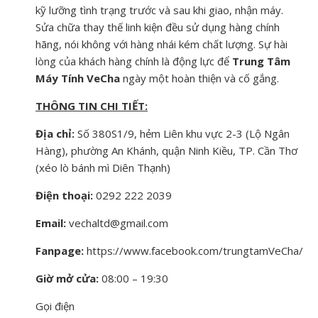
kỹ lưỡng tình trạng trước và sau khi giao, nhận máy.
Sửa chữa thay thế linh kiện đều sử dụng hàng chính
hãng, nói không với hàng nhái kém chất lượng. Sự hài
lòng của khách hàng chính là động lực để
Trung Tâm
Máy Tính VeCha
ngày một hoàn thiện và cố gắng.
THÔNG TIN CHI TIẾT:
Địa chỉ:
Số 380S1/9, hẻm Liên khu vực 2-3 (Lộ Ngân
Hàng), phường An Khánh, quận Ninh Kiều, TP. Cần Thơ
(xéo lò bánh mì Diên Thạnh)
Điện thoại:
0292 222 2039
Email:
vechaltd@gmail.com
Fanpage:
https://www.facebook.com/trungtamVeCha/
Giờ mở cửa:
08:00 – 19:30
Gọi điện