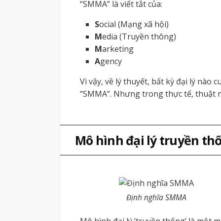
“SMMA” là viết tắt của:
S
ocial (Mạng xã hội)
M
edia (Truyền thông)
M
arketing
A
gency
Vì vậy, về lý thuyết, bất kỳ đại lý nào 
“SMMA”. Nhưng trong thực tế, thuật n
Mô hình đại lý truyền th
Định nghĩa SMMA